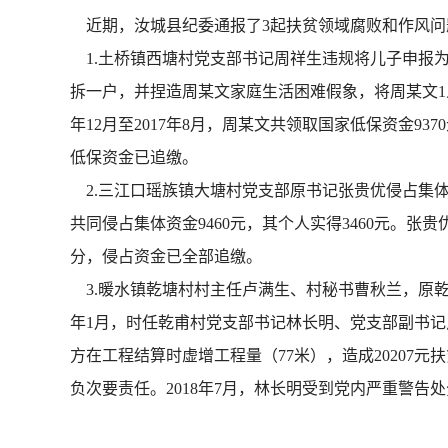
近期，汝城县纪委通报了3起扶贫领域腐败和作风问
1.土桥镇西塘村党支部书记周祥生违规将儿子申报为
拆一户，并捏造周某文家庭生活困难假象，将周某文1人
年12月至2017年8月，周某文共领取国家低保资金9
低保资金已追缴。
2.三江口瑶族镇大塘村党支部原书记张贵优侵占集体
共同侵占集体资金9460元，其个人实得3460元。
分，侵占资金已全部追缴。
3.暖水镇乾塘村村主任卢满生、村秘书曹秋兰，原乾甫
年1月，时任乾甫村党支部书记林长明、党支部副书
方在工程结算时虚增工程量（77米），造成2020
负次要责任。2018年7月，林长明受到党内严重警