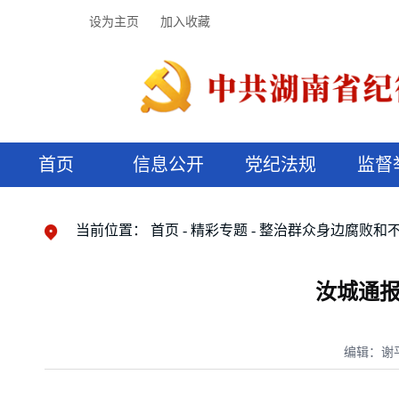
设为主页
加入收藏
首页
信息公开
党纪法规
监督
领导机构
党内法规
监督曝光
执纪审查
廉润湖湘
资料库
工作程序
国家法律
信访举报
党纪政务处分
湖湘好家风
组织机构
纪法课堂
清风文苑
预决算信
漫说纪法
当前位置：
首页
精彩专题
整治群众身边腐败和
汝城通报
编辑：谢