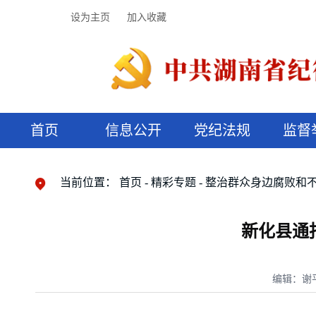
设为主页
加入收藏
首页
信息公开
党纪法规
监督
领导机构
党内法规
监督曝光
执纪审查
廉润湖湘
资料库
工作程序
国家法律
信访举报
党纪政务处分
湖湘好家风
组织机构
纪法课堂
清风文苑
预决算信
漫说纪法
当前位置：
首页
精彩专题
整治群众身边腐败和
新化县通
编辑：谢