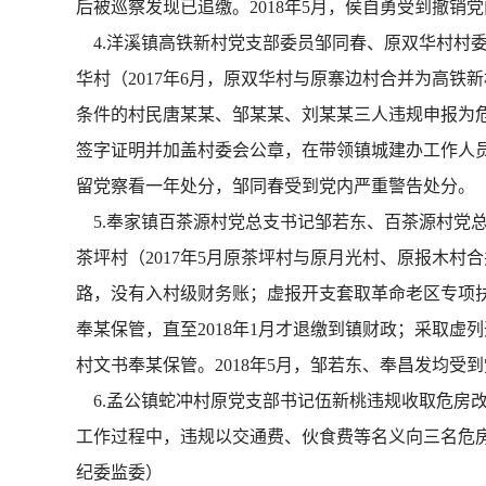
后被巡察发现已追缴。2018年5月，侯自勇受到撤销
4.洋溪镇高铁新村党支部委员邹同春、原双华村村
华村（2017年6月，原双华村与原寨边村合并为高铁
条件的村民唐某某、邹某某、刘某某三人违规申报为
签字证明并加盖村委会公章，在带领镇城建办工作人员
留党察看一年处分，邹同春受到党内严重警告处分。
5.奉家镇百茶源村党总支书记邹若东、百茶源村党
茶坪村（2017年5月原茶坪村与原月光村、原报木村合
路，没有入村级财务账；虚报开支套取革命老区专项扶贫公
奉某保管，直至2018年1月才退缴到镇财政；采取虚列开
村文书奉某保管。2018年5月，邹若东、奉昌发均受
6.孟公镇蛇冲村原党支部书记伍新桃违规收取危房改造
工作过程中，违规以交通费、伙食费等名义向三名危房改
纪委监委）