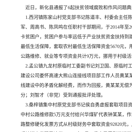
近日，新化县通报了6起扶贫领域腐败和作风问题典
1.西河镇陈家山村党支部书记陈道丰、村委会主任
军、周高书、陈凤鸣在任职村干部期间，于2014年至
卡贫困户，贫困户参与率远低于产业扶贫资金扶持到建档
最低生活保障，套取农村最低生活保障资金5670元，
公路维修、就业等专项资金共计9万元，挪用于村级活
2.孟公镇九龙村原临时工委副书记刘卫国、原临时工
建设公司娄怀高速大熊山连接线项目部工作人员黄某某
线建设中的矛盾化解经费，而作为回报，黄某某无偿为刘
分；刘智才（非党）受到通报批评处理。
3.桑梓镇集中村原党支部书记侯自勇虚报套取项目资
中村公路维修款5万元支付给兴华煤矿代表钟某某，作为
路整修硬化发票方式从村级财务中套取资金92820元，用