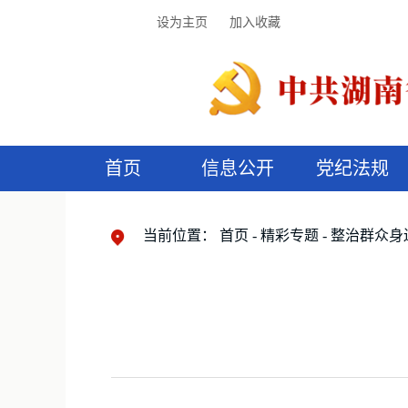
设为主页
加入收藏
首页
信息公开
党纪法规
领导机构
党内法规
监督曝光
执纪审查
廉润湖湘
资料库
工作程序
国家法律
信访举报
党纪政务处分
湖湘好家风
组织机构
纪法课堂
清风文苑
预
漫
当前位置：
首页
精彩专题
整治群众身