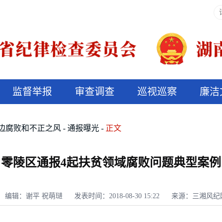
监督举报
审查调查
巡视巡察
廉洁
决算信息公开
说纪法
边腐败和不正之风
通报曝光
正文
零陵区通报4起扶贫领域腐败问题典型案例
编辑：谢平 祝萌琎
发表时间：2018-08-30 15:22
来源：三湘风纪