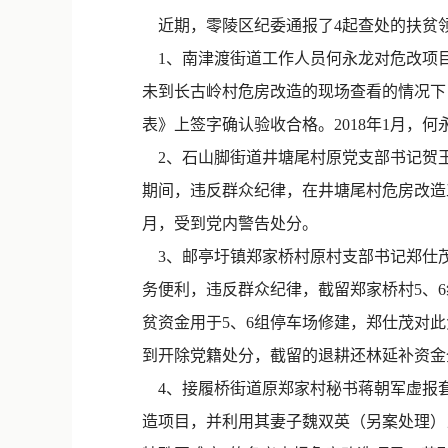
近期，零陵区纪委通报了4起查处的扶贫
1、南津渡街道工作人员何永龙对危改项目
未到长古岭村危房改造的现场查看的情况下
表》上签字确认验收合格。2018年1月，
2、石山脚街道井塘尾村原党支部书记贺玉
期间，违反群众纪律，在井塘尾村危房改造工
月，受到党内警告处分。
3、邮亭圩镇郑家桥村原村支部书记郑仕茂截
务便利，违反群众纪律，截留郑家桥村5、6
贫资金用于5、6组停车场修建，郑仕茂对此
到开除党籍处分，截留的退耕还林延补资金
4、接履桥街道原郑家村秘书蒋朝军虚报套
造项目，并利用其妻子魏双英（另案处理）