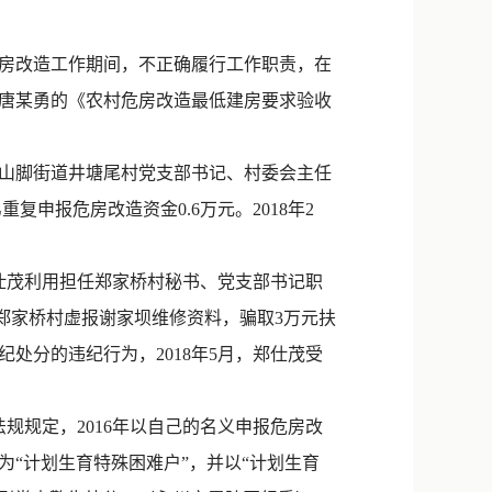
新浪微博
QQ
危房改造工作期间，不正确履行工作职责，在
唐某勇的《农村危房改造最低建房要求验收
微信
石山脚街道井塘尾村党支部书记、村委会主任
申报危房改造资金0.6万元。2018年2
郑仕茂利用担任郑家桥村秘书、党支部书记职
，郑家桥村虚报谢家坝维修资料，骗取3万元扶
处分的违纪行为，2018年5月，郑仕茂受
规定，2016年以自己的名义申报危房改
“计划生育特殊困难户”，并以“计划生育