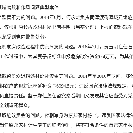
领域腐败和作风问题典型案件
监管不力的问题。2014年9月，何永龙负责南津渡街道城建组
，仅根据原长古岭村村秘书唐振明（另案处理）上报的资料就在
何永龙受到党内警告处分。
明危房改造过程中优亲厚友的问题。2016年3月，贺玉明在任
作过程中，为其妻子超标准申报危房改造资金0.4万元，为其弟重复
留群众退耕还林延补资金等问题。2014年至2016年期间，
组农户的退耕还林延补资金6994.5元；违反国家法律法规规定
负直接责任。鉴于郑仕茂在留党察看期间又发现其它应当受到党纪
全额返还群众。
取危改资金的问题。蒋朝军身为原郑家村秘书，违反国家法律法规
当任原郑家村计生专干的职务便利，将不符合条件的自己家申报为