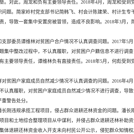
垦。对此，周龙和负有主要领导责任。2018年4月，周龙和受到
问题。简家岭村党支部书记简韩飞、村会计陈建荣、村计生专干蔡
责，导致一套集中安置房被冒领，造成不良影响。2018年3月
支部委员谭维林对贫困户合户情况不认真调查问题。2017年5
题集中整改过程中，不认真履职，对贫困户户籍信息不进行调查
彪负有主要领导责任，谭维林负有直接责任。2018年5月，何彪受
对贫困户家庭成员自然减少情况不认真调查的问题。2016年4
不认真履职，对贫困户家庭成员自然减少情况不进行调查，导致该
严重警告处分。
潘长刚违规承揽工程项目，侵占群众退耕还林资金的问题。潘长
目和土地综合整理项目从中谋利，并侵占群众退耕还林补助资金4
集体退耕还林资金收入开支未向村民公开公示，侵犯群众知情权。