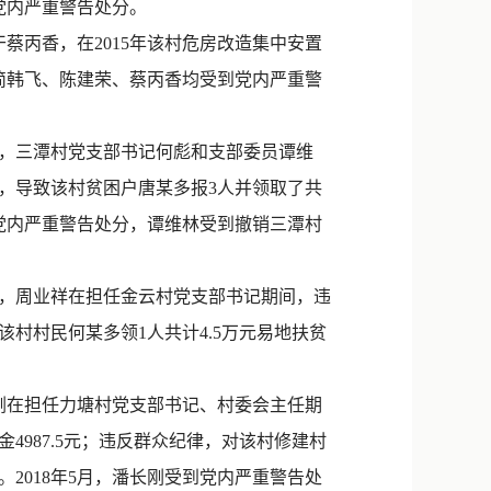
党内严重警告处分。
丙香，在2015年该村危房改造集中安置
，简韩飞、陈建荣、蔡丙香均受到党内严重警
月，三潭村党支部书记何彪和支部委员谭维
，导致该村贫困户唐某多报3人并领取了共
到党内严重警告处分，谭维林受到撤销三潭村
月，周业祥在担任金云村党支部书记期间，违
村村民何某多领1人共计4.5万元易地扶贫
刚在担任力塘村党支部书记、村委会主任期
987.5元；违反群众纪律，对该村修建村
2018年5月，潘长刚受到党内严重警告处