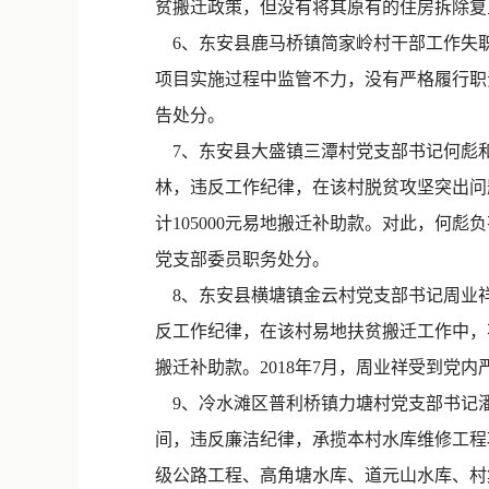
贫搬迁政策，但没有将其原有的住房拆除复
6、东安县鹿马桥镇简家岭村干部工作失职
项目实施过程中监管不力，没有严格履行职
告处分。
7、东安县大盛镇三潭村党支部书记何彪和
林，违反工作纪律，在该村脱贫攻坚突出问
计105000元易地搬迁补助款。对此，何
党支部委员职务处分。
8、东安县横塘镇金云村党支部书记周业祥
反工作纪律，在该村易地扶贫搬迁工作中，
搬迁补助款。2018年7月，周业祥受到党内
9、冷水滩区普利桥镇力塘村党支部书记
间，违反廉洁纪律，承揽本村水库维修工程项
级公路工程、高角塘水库、道元山水库、村