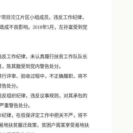
新浪微博
QQ
”项目沱江片区小组成员，违反工作纪律，
成不良影响。2018年5月，左孙富受到党
微信
，违反工作纪律，未认真履行扶贫工作队队长
5月，陈其戬受到党内警告处分。
进行评审、验收过程中，不正确履职，将不
警告处分。
违反组织纪律，违反议事规则，对其承包的
内严重警告处分。
作纪律，在低保评定工作中把关不严，将不
受易地扶贫搬迁政策，贫困户周某享受易地扶