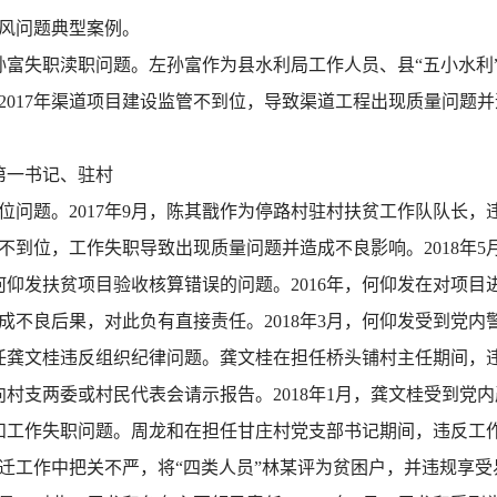
风问题典型案例。
富失职渎职问题。左孙富作为县水利局工作人员、县“五小水利
017年渠道项目建设监管不到位，导致渠道工程出现质量问题并造
第一书记、驻村
位问题。2017年9月，陈其戬作为停路村驻村扶贫工作队队长
管不到位，工作失职导致出现质量问题并造成不良影响。2018年
仰发扶贫项目验收核算错误的问题。2016年，何仰发在对项目
不良后果，对此负有直接责任。2018年3月，何仰发受到党内
任龚文桂违反组织纪律问题。龚文桂在担任桥头铺村主任期间，
未向村支两委或村民代表会请示报告。2018年1月，龚文桂受到党
和工作失职问题。周龙和在担任甘庄村党支部书记期间，违反工
迁工作中把关不严，将“四类人员”林某评为贫困户，并违规享