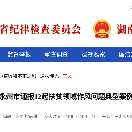
监督举报
审查调查
巡视巡察
廉洁
决算信息公开
说纪法
边腐败和不正之风
通报曝光
正文
永州市通报12起扶贫领域作风问题典型案
编辑：谢平 祝萌琎
发表时间：2018-08-30 15:24
来源：三湘风纪