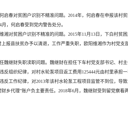
何启春对贫困户识别不精准问题。2014年，何启春在申报该村
年4月，何启春受到党内警告处分。
湘对贫困户识别不精准的问题。2015年11月13日，下白村贫
上报县扶贫办予以清退，工作严重失职，欧阳维湘作为村党支部书
任魏继财失职渎职问题。魏继财在担任下车村党支部书记、村主任
；违反组织纪律，对村水轮泵项目返工费用125444元由村里承
违反工作纪律，对2013年该村水轮泵工程项目监管不到位，导
入“村财乡代理”账户负主要责任。2018年6月，魏继财受到留党察