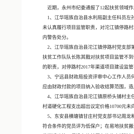
近期，永州市纪委通报了12起扶贫领域作
1、江华瑶族自治县水利局副主任科员左孙
未认真履行项目监管职责，对沱江镇停路村2
内警告处分。
2、江华瑶族自治县沱江镇停路村党支部
扶贫工作队队长陈其戬对扶贫项目监管不到
的职责，对停路村2017年渠道项目建设监
3、宁远县财政局投资评审中心工作人员何
应由财政付款的项目纳入验收结算范围，造成
4、江华瑶族自治县沱江镇原桥头铺村主
村道硬化工程支出超出议定价格10700元
5、东安县横塘镇甘庄村党支部书记周龙
符合条件的党员评为低保户；在易地扶贫搬