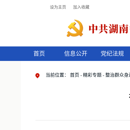
设为主页
加入收藏
首页
信息公开
党纪法规
领导机构
党内法规
监督曝光
执纪审查
廉润湖湘
资料库
工作程序
国家法律
信访举报
党纪政务处分
湖湘好家风
组织机构
纪法课堂
清风文苑
预
漫
当前位置：
首页
精彩专题
整治群众身