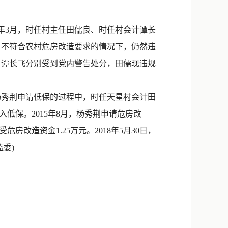
新浪微博
QQ
年3月，时任村主任田儒良、时任村会计谭长
，不符合农村危房改造要求的情况下，仍然违
微信
良、谭长飞分别受到党内警告处分，田儒现违规
杨秀荆申请低保的过程中，时任天星村会计田
低保。2015年8月，杨秀荆申请危房改
造资金1.25万元。2018年5月30日，
委)