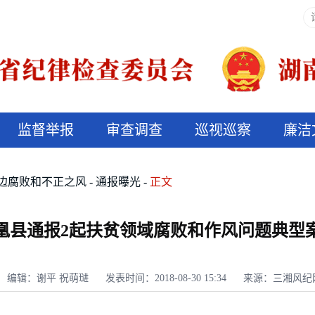
监督举报
审查调查
巡视巡察
廉洁
决算信息公开
说纪法
边腐败和不正之风
通报曝光
正文
凰县通报2起扶贫领域腐败和作风问题典型
编辑：谢平 祝萌琎
发表时间：2018-08-30 15:34
来源：三湘风纪