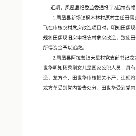
近期，凤凰县纪委监委通报了2起扶贫领
1.凤凰县新场镇枫木林村原村主任田儒良
飞在审核农村危房改造项目时，明知田儒现
规将田儒现旧房申报农村危房改造，致使田儒
所得资金予以追缴。
2.凤凰县阿拉营镇天星村党支部书记龙方
世华明知杨秀荆女儿是国家公职人员，具有
造，龙方革、田世华审核把关不严，违规将杨
龙方革受到党内警告处分，田世华受到党内