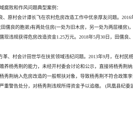
域腐败和作风问题典型案例：
、原村会计谭长飞在农村危房改造工作中优亲厚友问题。2016
(田儒良的胞弟)有两处住房(一处为旧木房，另一处为两层楼房)
现违规获得危房改造资金1.25万元。2018年5月30日，田儒
革、村会计田世华在扶贫领域违纪问题。2013年9月，在村民
赡养杨秀荆的能力，未经开村委会讨论和公示，直接将杨秀荆纳入
秀荆纳入危房改造的一般帮扶对象，导致杨秀荆不符合政策享受危房改
严重警告处分，对杨秀荆违规所得资金予以追缴。 (凤凰县纪委监