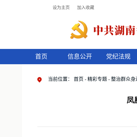
设为主页
加入收藏
首页
信息公开
党纪法规
领导机构
党内法规
监督曝光
执纪审查
廉润湖湘
资料库
工作程序
国家法律
信访举报
党纪政务处分
湖湘好家风
组织机构
纪法课堂
清风文苑
预
漫
当前位置：
首页
精彩专题
整治群众身
凤