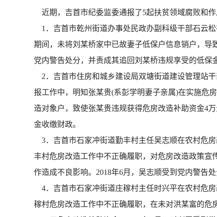
近期，吉首市纪委监委通报了5起扶贫领域腐败和作
1．吉首市乾州街道办事处民政办副科级干部石云松在
期间，未将刘某桥家中已故妻子低保户信息销户，导致
党内警告处分，并责成其追回刘某桥违规享受的低保
2．吉首市住房和城乡建设局双塘街道建设管理站干部
报工作中，明知张某贵(系彭学明妻子亲属)在实施危
造对象户，致使张某贵违规获得危房改造补助资金4万元
金收缴财政。
3．吉首市石家冲街道勤丰村主任吴志顺在农村危房改
丰村危房改造工作中不正确履职，对危房改造政策宣
作造成不良影响。2018年6月，吴志顺受到党内警告
4．吉首市石家冲街道庄稼村主任时兴平在农村危房改
稼村危房改造工作中不正确履职，在未对洪某富的危