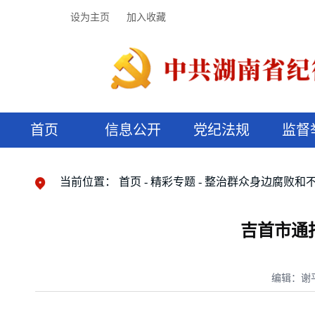
设为主页
加入收藏
首页
信息公开
党纪法规
监督
领导机构
党内法规
监督曝光
执纪审查
廉润湖湘
资料库
工作程序
国家法律
信访举报
党纪政务处分
湖湘好家风
组织机构
纪法课堂
清风文苑
预决算信
漫说纪法
当前位置：
首页
精彩专题
整治群众身边腐败和
吉首市通
编辑：谢