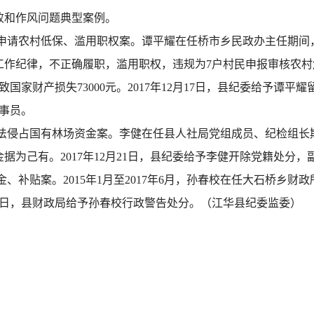
败和作风问题典型案例。
申请农村低保、滥用职权案。谭平耀在任桥市乡民政办主任期间
违反工作纪律，不正确履职，滥用职权，违规为7户村民申报审核农
财产损失73000元。2017年12月17日，县纪委给予谭平耀留
事员。
法侵占国有林场资金案。李健在任县人社局党组成员、纪检组长
金据为己有。2017年12月21日，县纪委给予李健开除党籍处分
补贴案。2015年1月至2017年6月，孙春校在任大石桥乡财政
1月29日，县财政局给予孙春校行政警告处分。（江华县纪委监委）