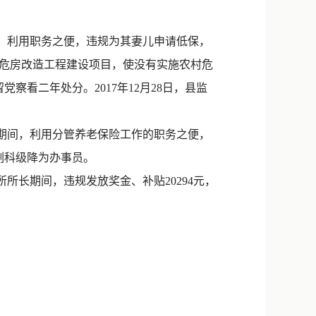
新浪微博
QQ
，利用职务之便，违规为其妻儿申请低保，
村危房改造工程建设项目，使没有实施农村危
微信
党察看二年处分。2017年12月28日，县监
期间，利用分管养老保险工作的职务之便，
，副科级降为办事员。
所所长期间，违规发放奖金、补贴20294元，