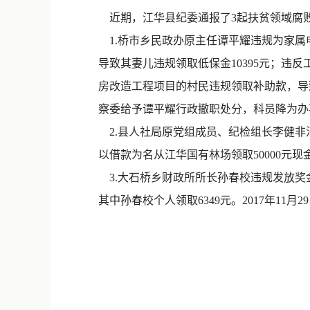
近期，江华县纪委通报了3起扶贫领域腐
1.桥市乡民政办原主任谭平耀违规为家属
导致其妻儿违规领取低保金10395元；
房改造工程项目的村民违规领取补助款，导致国家
察委给予谭平耀行政撤职处分，科员降为办
2.县人社局原党组成员、纪检组长李健非
以借款为名从江华国有林场领取50000元现
3.大石桥乡财政所所长孙春校违规发放奖金、
其中孙春校个人领取6349元。2017年1