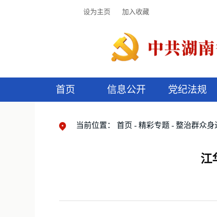
设为主页
加入收藏
首页
信息公开
党纪法规
领导机构
党内法规
监督曝光
执纪审查
廉润湖湘
资料库
工作程序
国家法律
信访举报
党纪政务处分
湖湘好家风
组织机构
纪法课堂
清风文苑
预
漫
当前位置：
首页
精彩专题
整治群众身
江