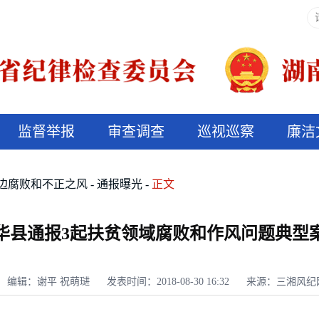
监督举报
审查调查
巡视巡察
廉洁
决算信息公开
说纪法
边腐败和不正之风
通报曝光
正文
华县通报3起扶贫领域腐败和作风问题典型
编辑：谢平 祝萌琎
发表时间：2018-08-30 16:32
来源：三湘风纪