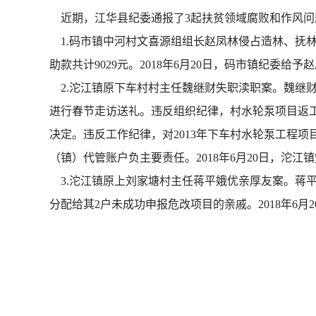
近期，江华县纪委通报了3起扶贫领域腐败和作风问
1.码市镇中河村文喜源组组长赵凤林侵占造林、抚林补
助款共计9029元。2018年6月20日，码市镇纪委给
2.沱江镇原下车村村主任魏继财失职渎职案。魏继财在
进行春节走访送礼。违反组织纪律，村水轮泵项目返工
决定。违反工作纪律，对2013年下车村水轮泵工程项
（镇）代管账户负主要责任。2018年6月20日，沱
3.沱江镇原上刘家塘村主任蒋平娥优亲厚友案。蒋平
分配给其2户未成功申报危改项目的亲戚。2018年6