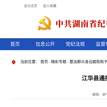
设为主页
加入收藏
首页
信息公开
党纪法规
监督
领导机构
党内法规
监督曝光
执纪审查
廉润湖湘
资料库
工作程序
国家法律
信访举报
党纪政务处分
湖湘好家风
组织机构
纪法课堂
清风文苑
预决算信
漫说纪法
当前位置：
首页
精彩专题
整治群众身边腐败和
江华县通
编辑：谢