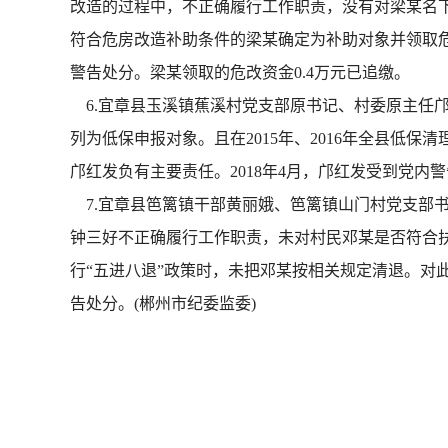
改造的过程中，不正确履行工作职责，没有对梁某名
符合危房改造补助条件的梁某确定为补助对象并领取危改
警告处分。梁某领取的危改资金0.4万元已追缴。
6.宜章县玉溪镇蕉溪村党支部原书记、村委原主任邝
列为低保申报对象。且在2015年、2016年全县低
邝红发负有主要责任。2018年4月，邝红发受到党内
7.宜章县笆篱镇干部黄丽娥、笆篱镇山门村党支部书记
钟三好不正确履行工作职责，未对村民邓某是否符合
行“五进八退”政策时，未把邓某按相关规定清退。对
告处分。(郴州市纪委监委)