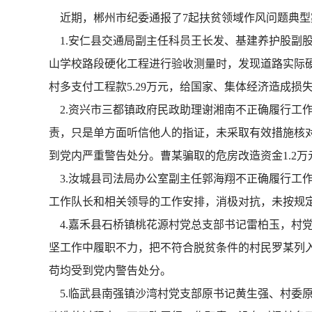
近期，郴州市纪委通报了7起扶贫领域作风问题典型
1.安仁县交通局副主任科员王长发、基建养护股副股
山学校路段硬化工程进行验收测量时，发现道路实际
村多支付工程款5.29万元，给国家、集体经济造成损
2.资兴市三都镇政府民政助理谢湘南不正确履行工作
责，只是单方面听信他人的指证，未采取有效措施核对，
到党内严重警告处分。曹某骗取的危房改造资金1.2万
3.汝城县司法局办公室副主任郭海翔不正确履行工作
工作队长和相关领导的工作安排，消极对抗，未按规定
4.嘉禾县石桥镇桃花源村党总支部书记雷柏玉，村党
坚工作中履职不力，把不符合脱贫条件的村民罗某列入
苟均受到党内警告处分。
5.临武县南强镇沙湾村党支部原书记黄生强、村委原