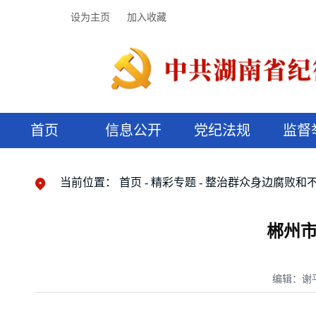
设为主页
加入收藏
首页
信息公开
党纪法规
监督
领导机构
党内法规
监督曝光
执纪审查
廉润湖湘
资料库
工作程序
国家法律
信访举报
党纪政务处分
湖湘好家风
组织机构
纪法课堂
清风文苑
预决算信
漫说纪法
当前位置：
首页
精彩专题
整治群众身边腐败和
郴州
编辑：谢