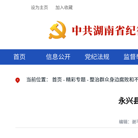
设为主页
加入收藏
首页
信息公开
党纪法规
监督
领导机构
党内法规
监督曝光
执纪审查
廉润湖湘
资料库
工作程序
国家法律
信访举报
党纪政务处分
湖湘好家风
组织机构
纪法课堂
清风文苑
预决算信
漫说纪法
当前位置：
首页
精彩专题
整治群众身边腐败和
永兴
编辑：谢