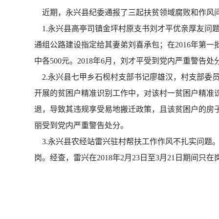
近期，永兴县纪委通报了三起扶贫领域腐败和作风
1.永兴县高亭司镇金坪村原支书刘才平优亲厚友问题
通组公路建设指定给其妻弟刘喜承包；在2016年第一
中各500元。2018年6月，刘才平受到党内严重警告处
2.永兴县七甲乡石枧村支部书记廖雄汉，村支部委员
开展的贫困户精准识别工作中，对该村一贫困户精准识别
退，导致其违规享受易地搬迁政策，且该贫困户的房子
丽受到党内严重警告处分。
3.永兴县农经站雷兴驻村帮扶工作作风不扎实问题。
岗。经查，雷兴在2018年2月23日至3月21日期间只