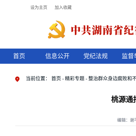
设为主页
加入收藏
首页
信息公开
党纪法规
监督
领导机构
党内法规
监督曝光
执纪审查
廉润湖湘
资料库
工作程序
国家法律
信访举报
党纪政务处分
湖湘好家风
组织机构
纪法课堂
清风文苑
预决算信
漫说纪法
当前位置：
首页
精彩专题
整治群众身边腐败和
桃源通
编辑：谢