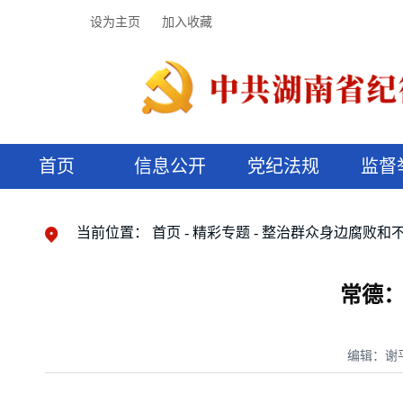
设为主页
加入收藏
首页
信息公开
党纪法规
监督
领导机构
党内法规
监督曝光
执纪审查
廉润湖湘
资料库
工作程序
国家法律
信访举报
党纪政务处分
湖湘好家风
组织机构
纪法课堂
清风文苑
预决算信
漫说纪法
当前位置：
首页
精彩专题
整治群众身边腐败和
常德
编辑：谢