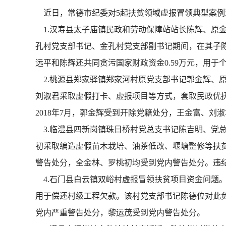
近日，常德市纪委对5起扶贫领域虚报冒领典型案例
1.汉寿县太子庙镇民政和劳动保障站站长陈辉、原金孔
孔村党支部书记、金孔村党支部副书记期间，在其子陈
远平和陈辉还共同贪污国家财政资金0.59万元，用于
2.桃源县郑家驿镇郑家河村原党支部书记郭金辉、原村
刘淑君采取虚假打卡、虚报项目等方式，套取民政优抚
2018年7月，郭金辉受到开除党籍处分，王金富、刘
3.临澧县四新岗镇珠日桥村党总支书记陈吉明、党总
初采取编造虚假苗木栽培、油茶低改、堰塘整修等扶贫
警告处分，全金林、罗桃初均受到党内警告处分。违
4.石门县白云镇双峪村虚报冒领扶贫项目资金问题。2
用于偿还村级工程欠款。该村党支部书记陈德位对此负
党内严重警告处分，黎运茂受到党内警告处分。