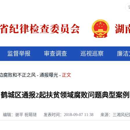
监督举报
审查调查
巡视巡察
廉洁
决算信息公开
说纪法
边腐败和不正之风
通报曝光
正文
鹤城区通报2起扶贫领域腐败问题典型案例
编辑：谢平 祝萌琎
发表时间：2018-09-07 11:38
来源：三湘风纪