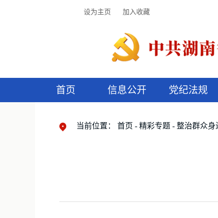
设为主页
加入收藏
首页
信息公开
党纪法规
领导机构
党内法规
监督曝光
执纪审查
廉润湖湘
资料库
工作程序
国家法律
信访举报
党纪政务处分
湖湘好家风
组织机构
纪法课堂
清风文苑
预
漫
当前位置：
首页
精彩专题
整治群众身