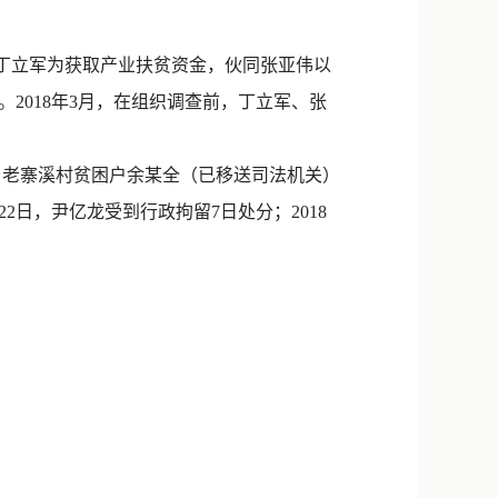
新浪微博
QQ
，丁立军为获取产业扶贫资金，伙同张亚伟以
2018年3月，在组织调查前，丁立军、张
微信
乡老寨溪村贫困户余某全（已移送司法机关）
2日，尹亿龙受到行政拘留7日处分；2018