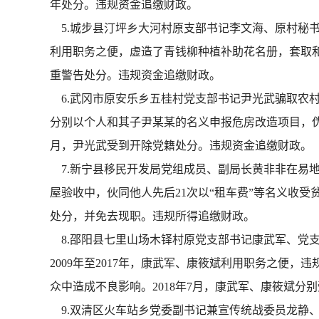
年处分。违规资金追缴财政。
5.城步县汀坪乡大河村原支部书记李文海、原村秘书李
利用职务之便，虚造了青钱柳种植补助花名册，套取和私
重警告处分。违规资金追缴财政。
6.武冈市原安乐乡五桂村党支部书记尹光武骗取农村危
分别以个人和其子尹某某的名义申报危房改造项目，伪造
月，尹光武受到开除党籍处分。违规资金追缴财政。
7.新宁县移民开发局党组成员、副局长黄非非在易地扶
屋验收中，伙同他人先后21次以“租车费”等名义收受贫
处分，并免去现职。违规所得追缴财政。
8.邵阳县七里山场木铎村原党支部书记康武军、党
2009年至2017年，康武军、康筱斌利用职务之便，
众中造成不良影响。2018年7月，康武军、康筱斌
9.双清区火车站乡党委副书记兼宣传统战委员龙静、扶