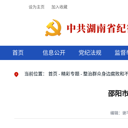
设为主页
加入收藏
首页
信息公开
党纪法规
监督
领导机构
党内法规
监督曝光
执纪审查
廉润湖湘
资料库
工作程序
国家法律
信访举报
党纪政务处分
湖湘好家风
组织机构
纪法课堂
清风文苑
预决算信
漫说纪法
当前位置：
首页
精彩专题
整治群众身边腐败和
邵阳
编辑：谢