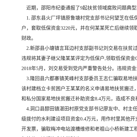
近期，邵阳市纪委通报了9起扶贫领域腐败问题典型
1. 邵东县火厂坪镇原鲁塘村党支部书记何望芝在低保
户，套取低保资金3220元，并在何某某死亡后继续领
财政。
2.新邵县小塘镇言耳边村支部副书记刘交易在扶贫过程
违规将其妻子继父隆某某评定为低保户,领取低保资金
2018年5月，刘交易受到党内严重警告处分。违规资
3.隆回县六都寨镇芙峰村支部委员王志仁骗取易地扶贫
该村建档立卡贫困户王某某的名义申请易地扶贫搬迁
和私分国家易地扶贫搬迁补助资金8.4万元，造成不良
4.洞口县醪田镇湛田村原党支部书记廖友中、村主任廖
级拨付的水利建设项目资金0.4万元，用作村里其他
开发票，骗取梅冲电站渡槽维修和老祖山小桥新建工程款