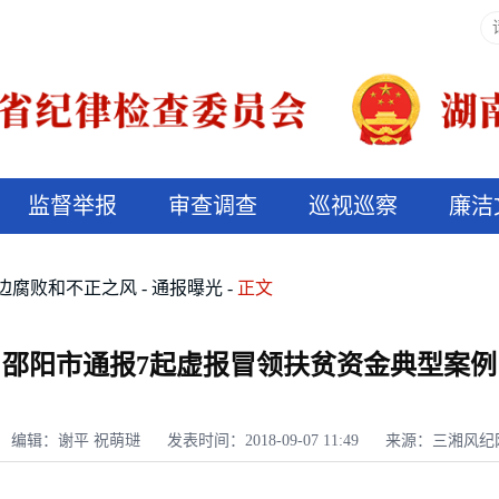
监督举报
审查调查
巡视巡察
廉洁
决算信息公开
说纪法
边腐败和不正之风
通报曝光
正文
邵阳市通报7起虚报冒领扶贫资金典型案例
编辑：谢平 祝萌琎
发表时间：2018-09-07 11:49
来源：三湘风纪