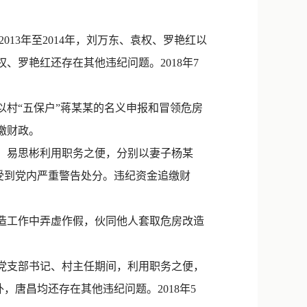
新浪微博
QQ
13年至2014年，刘万东、袁权、罗艳红以
、罗艳红还存在其他违纪问题。2018年7
微信
以村“五保户”蒋某某的名义申报和冒领危房
缴财政。
礼、易思彬利用职务之便，分别以妻子杨某
别受到党内严重警告处分。违纪资金追缴财
改造工作中弄虚作假，伙同他人套取危房改造
村党支部书记、村主任期间，利用职务之便，
唐昌均还存在其他违纪问题。2018年5