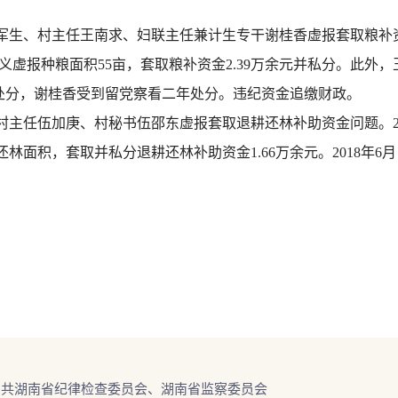
生、村主任王南求、妇联主任兼计生专干谢桂香虚报套取粮补资金问
虚报种粮面积55亩，套取粮补资金2.39万余元并私分。此外，
处分，谢桂香受到留党察看二年处分。违纪资金追缴财政。
主任伍加庚、村秘书伍邵东虚报套取退耕还林补助资金问题。200
还林面积，套取并私分退耕还林补助资金1.66万余元。2018年
中共湖南省纪律检查委员会、湖南省监察委员会