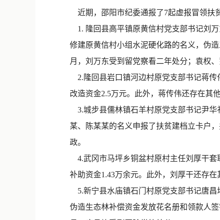
近期，邵阳市纪委通报了7起虚报冒领扶贫
1. 隆回县高平镇原黄信村党支部书记刘万
修建原黄信村小组水泥硬化路的名义，伪造工
月，刘万东受到留党察看二年处分；袁权、
2.隆回县岩口镇河边村原党支部书记蒋传伟
改造资金2.5万元。此外，蒋传伟还存在其
3.城步县儒林镇石羊村原党支部书记尹华
某、陈某某的名义申报了扶贫建档立卡户，并
政。
4.武冈市马坪乡铜盆村原村主任刘厚干套
补助资金1.43万余元。此外，刘厚干还存在
5.新宁县水庙镇石门村原党支部书记唐昌
伪造生态林补偿资金发放花名册和领款人签字