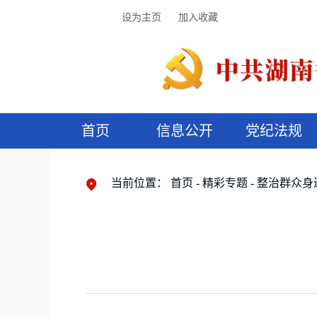
设为主页
加入收藏
首页
信息公开
党纪法规
领导机构
党内法规
监督曝光
执纪审查
廉润湖湘
资料库
工作程序
国家法律
信访举报
党纪政务处分
湖湘好家风
组织机构
纪法课堂
清风文苑
预
漫
当前位置：
首页
精彩专题
整治群众身