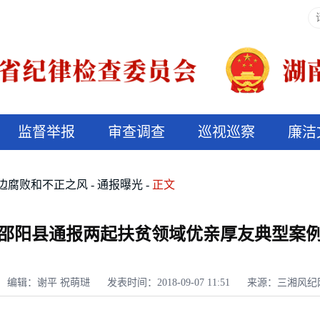
监督举报
审查调查
巡视巡察
廉洁
决算信息公开
说纪法
边腐败和不正之风
通报曝光
正文
邵阳县通报两起扶贫领域优亲厚友典型案
编辑：谢平 祝萌琎
发表时间：2018-09-07 11:51
来源：三湘风纪