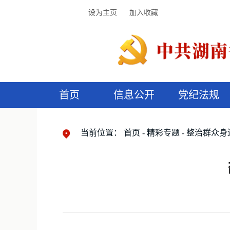
设为主页
加入收藏
首页
信息公开
党纪法规
领导机构
党内法规
监督曝光
执纪审查
廉润湖湘
资料库
工作程序
国家法律
信访举报
党纪政务处分
湖湘好家风
组织机构
纪法课堂
清风文苑
预
漫
当前位置：
首页
精彩专题
整治群众身