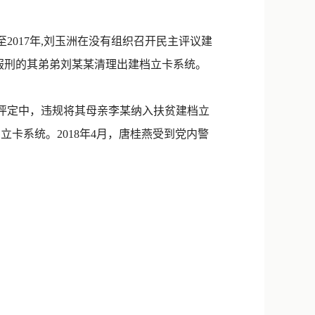
新浪微博
QQ
2017年,刘玉洲在没有组织召开民主评议建
服刑的其弟弟刘某某清理出建档立卡系统。
微信
的评定中，违规将其母亲李某纳入扶贫建档立
立卡系统。2018年4月，唐桂燕受到党内警