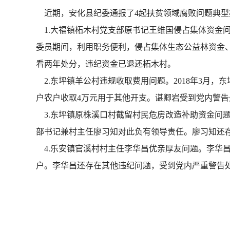
近期，安化县纪委通报了4起扶贫领域腐败问题典型
1.大福镇柘木村党支部原书记王维国侵占集体资金问题。王
委员期间，利用职务便利，侵占集体生态公益林资金、
看两年处分，违纪资金已退还柘木村。
2.东坪镇羊公村违规收取费用问题。2018年3月
户农户收取4万元用于其他开支。谌卿岩受到党内警
3.东坪镇原株溪口村截留村民危房改造补助资金问题。
部书记兼村主任廖习知对此负有领导责任。廖习知还
4.乐安镇官溪村村主任李华昌优亲厚友问题。李华昌
户。李华昌还存在其他违纪问题，受到党内严重警告处