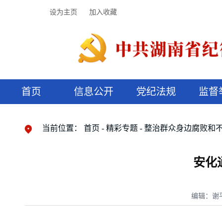
设为主页
加入收藏
首页
信息公开
党纪法规
监督
领导机构
党内法规
监督曝光
执纪审查
廉润湖湘
资料库
工作程序
国家法律
信访举报
党纪政务处分
湖湘好家风
组织机构
纪法课堂
清风文苑
预决算信
漫说纪法
当前位置：
首页
精彩专题
整治群众身边腐败和
安化
编辑：谢