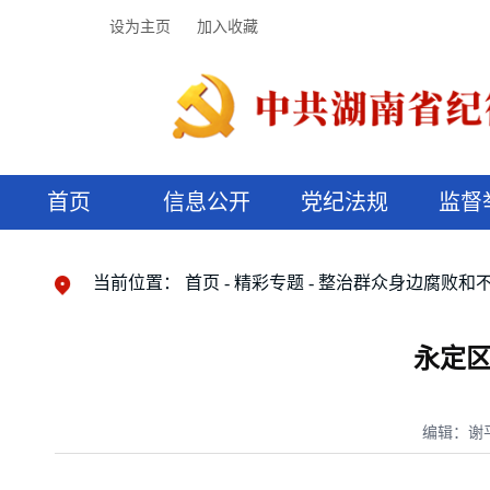
设为主页
加入收藏
首页
信息公开
党纪法规
监督
领导机构
党内法规
监督曝光
执纪审查
廉润湖湘
资料库
工作程序
国家法律
信访举报
党纪政务处分
湖湘好家风
组织机构
纪法课堂
清风文苑
预决算信
漫说纪法
当前位置：
首页
精彩专题
整治群众身边腐败和
永定
编辑：谢