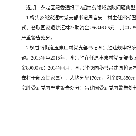
近期，永定区纪委通报了2起扶贫领域腐败问题典型
1.桥头乡熊家逻村党支部书记周自安、村主任熊朝登虚
式，套取国家退耕还林补助资金256346.85元，其中2
严重警告处分。
2.枫香岗街道玉泉山村党支部书记李宗胜违规申报
题。2013年至2015年，李宗胜在任原丰泉村党支
金89000元；2014年4月，李宗胜伙同秘书吕建国将
去村干部及其家属），人均分配170元，剩余的1850元
宗胜受到党内严重警告处分；吕建国受到党内警告处