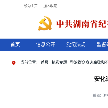
设为主页
加入收藏
首页
信息公开
党纪法规
监督
领导机构
党内法规
监督曝光
执纪审查
廉润湖湘
资料库
工作程序
国家法律
信访举报
党纪政务处分
湖湘好家风
组织机构
纪法课堂
清风文苑
预决算信
漫说纪法
当前位置：
首页
精彩专题
整治群众身边腐败和
安化
编辑：谢