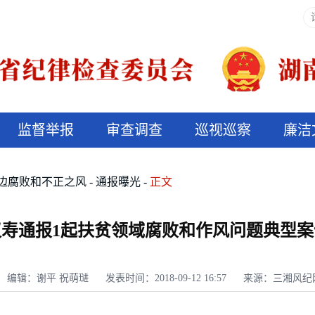
监督举报
审查调查
巡视巡察
廉洁
决算信息公开
说纪法
边腐败和不正之风
通报曝光
正文
汉寿通报1起扶贫领域腐败和作风问题典型案
编辑：谢平 祝萌琎
发表时间：2018-09-12 16:57
来源：三湘风纪