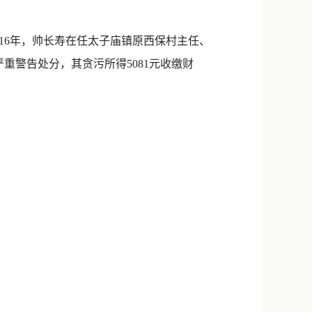
新浪微博
QQ
16年，帅长寿在任太子庙镇原西保村主任、
严重警告处分，其贪污所得5081元收缴财
微信