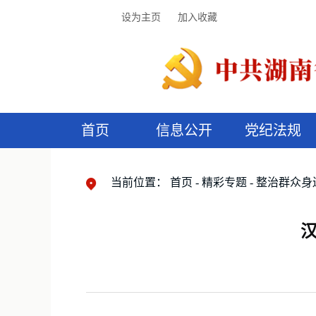
设为主页
加入收藏
首页
信息公开
党纪法规
领导机构
党内法规
监督曝光
执纪审查
廉润湖湘
资料库
工作程序
国家法律
信访举报
党纪政务处分
湖湘好家风
组织机构
纪法课堂
清风文苑
预
漫
当前位置：
首页
精彩专题
整治群众身