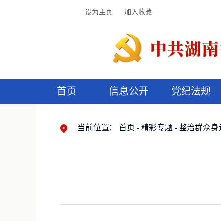
设为主页
加入收藏
首页
信息公开
党纪法规
领导机构
党内法规
监督曝光
执纪审查
廉润湖湘
资料库
工作程序
国家法律
信访举报
党纪政务处分
湖湘好家风
组织机构
纪法课堂
清风文苑
预
漫
当前位置：
首页
精彩专题
整治群众身