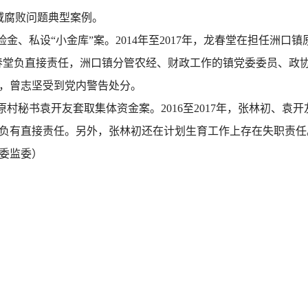
域腐败问题典型案例。
金、私设“小金库”案。2014年至2017年，龙春堂在担任洲口
，龙春堂负直接责任，洲口镇分管农经、财政工作的镇党委委员、政协
月，曾志坚受到党内警告处分。
村秘书袁开友套取集体资金案。2016至2017年，张林初、袁
两人负有直接责任。另外，张林初还在计划生育工作上存在失职责任。
委监委）