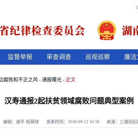
监督举报
审查调查
巡视巡察
廉洁
决算信息公开
说纪法
边腐败和不正之风
通报曝光
正文
汉寿通报2起扶贫领域腐败问题典型案例
编辑：谢平 祝萌琎
发表时间：2018-09-12 16:58
来源：三湘风纪