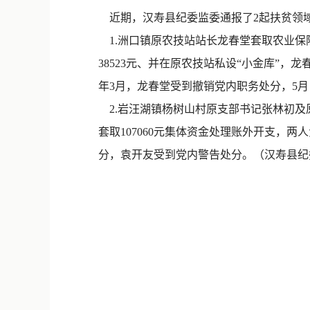
近期，汉寿县纪委监委通报了2起扶贫领
1.洲口镇原农技站站长龙春堂套取农业保险
38523元、并在原农技站私设“小金库”
年3月，龙春堂受到撤销党内职务处分，5
2.岩汪湖镇杨树山村原支部书记张林初及原
套取107060元集体资金处理账外开支，
分，袁开友受到党内警告处分。（汉寿县纪