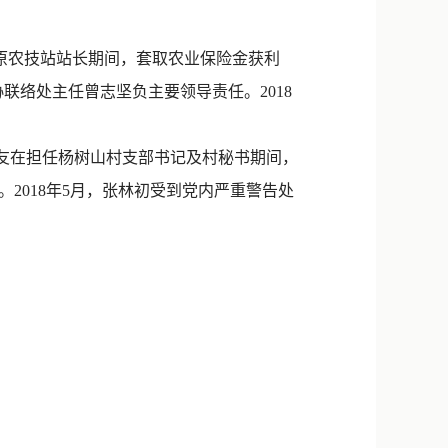
新浪微博
QQ
镇原农技站站长期间，套取农业保险金获利
联络处主任曾志坚负主要领导责任。2018
微信
开友在担任杨树山村支部书记及村秘书期间，
2018年5月，张林初受到党内严重警告处