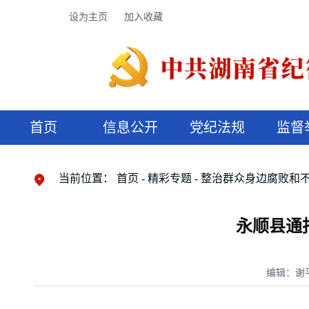
设为主页
加入收藏
首页
信息公开
党纪法规
监督
领导机构
党内法规
监督曝光
执纪审查
廉润湖湘
资料库
工作程序
国家法律
信访举报
党纪政务处分
湖湘好家风
组织机构
纪法课堂
清风文苑
预决算信
漫说纪法
当前位置：
首页
精彩专题
整治群众身边腐败和
永顺县通
编辑：谢