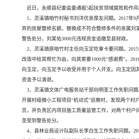
近日，永顺县纪委监委通报5起扶贫领域腐败和作风
1、灵溪镇咱竹村秘书刘洋优亲厚友问题。2017年
弃的房屋整修名额，替换成不符合整修条件的亲属刘某佑
警告处分，刘某佑3000元违规资金追缴至县财政。
2、灵溪镇原咱竹村主任向玉定吃拿卡要问题。201
改造中给其帮忙为由，向其索要1000元“感谢费”。20
向玉定，向玉定予以收受并用于个人开支。向玉定因其
资金予以清退。
3、灵溪镇文体广电服务站干部向明圣工作失职问题。2
开展村级微小工程项目“机动式”巡察时，发现两个村
员，并负责区内项目施工质量监管工作，对两个村户间
圣受到警告处分。
4、县林业局设计队副队长李白生工作失职问题。20