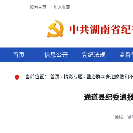
设为主页
加入收藏
首页
信息公开
党纪法规
监督
领导机构
党内法规
监督曝光
执纪审查
廉润湖湘
资料库
工作程序
国家法律
信访举报
党纪政务处分
湖湘好家风
组织机构
纪法课堂
清风文苑
预决算信
漫说纪法
当前位置：
首页
精彩专题
整治群众身边腐败和
通道县纪委通报
编辑：谢