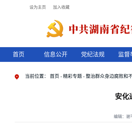
设为主页
加入收藏
首页
信息公开
党纪法规
监督
领导机构
党内法规
监督曝光
执纪审查
廉润湖湘
资料库
工作程序
国家法律
信访举报
党纪政务处分
湖湘好家风
组织机构
纪法课堂
清风文苑
预决算信
漫说纪法
当前位置：
首页
精彩专题
整治群众身边腐败和
安化
编辑：谢