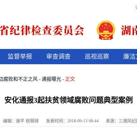
监督举报
审查调查
巡视巡察
廉洁
决算信息公开
说纪法
边腐败和不正之风
通报曝光
正文
安化通报3起扶贫领域腐败问题典型案例
编辑：谢平 祝萌琎
发表时间：2018-09-13 08:44
来源：三湘风纪