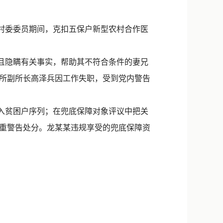
新浪微博
QQ
村委委员期间，克扣五保户新型农村合作医
微信
，且隐瞒有关事实，帮助其不符合条件的妻兄
所副所长高泽兵因工作失职，受到党内警告
入贫困户序列；在兜底保障对象评议中把关
重警告处分。龙某某违规享受的兜底保障资