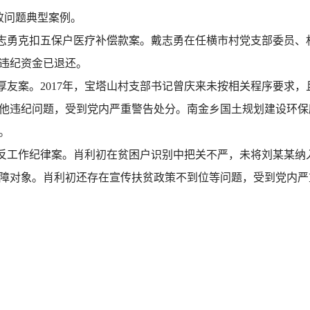
败问题典型案例。
志勇克扣五保户医疗补偿款案。戴志勇在任横市村党支部委员、
违纪资金已退还。
厚友案。2017年，宝塔山村支部书记曾庆来未按相关程序要求
他违纪问题，受到党内严重警告处分。南金乡国土规划建设环保
。
反工作纪律案。肖利初在贫困户识别中把关不严，未将刘某某纳
障对象。肖利初还存在宣传扶贫政策不到位等问题，受到党内严