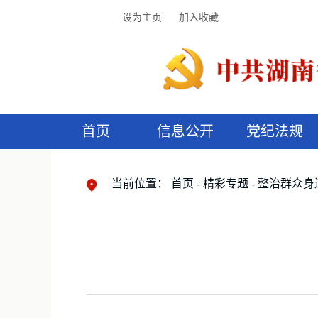
设为主页
加入收藏
首页
信息公开
党纪法规
领导机构
党内法规
监督曝光
执纪审查
廉润湖湘
资料库
工作程序
国家法律
信访举报
党纪政务处分
湖湘好家风
组织机构
纪法课堂
清风文苑
预
漫
当前位置：
首页
精彩专题
整治群众身