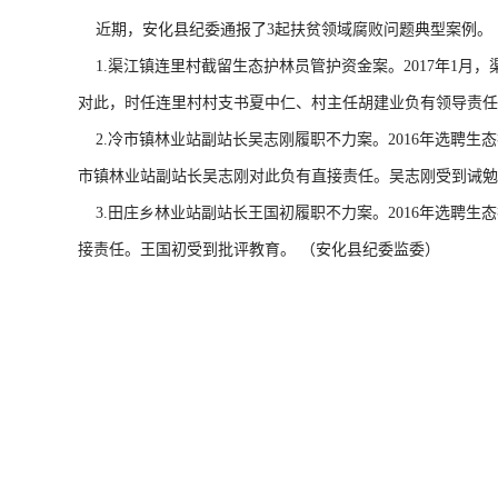
近期，安化县纪委通报了3起扶贫领域腐败问题典型案例。
1.渠江镇连里村截留生态护林员管护资金案。2017年1
对此，时任连里村村支书夏中仁、村主任胡建业负有领导责任
2.冷市镇林业站副站长吴志刚履职不力案。2016年选聘
市镇林业站副站长吴志刚对此负有直接责任。吴志刚受到诫勉
3.田庄乡林业站副站长王国初履职不力案。2016年选聘生
接责任。王国初受到批评教育。 （安化县纪委监委）