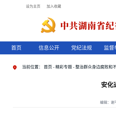
设为主页
加入收藏
首页
信息公开
党纪法规
监督
领导机构
党内法规
监督曝光
执纪审查
廉润湖湘
资料库
工作程序
国家法律
信访举报
党纪政务处分
湖湘好家风
组织机构
纪法课堂
清风文苑
预决算信
漫说纪法
当前位置：
首页
精彩专题
整治群众身边腐败和
安化
编辑：谢