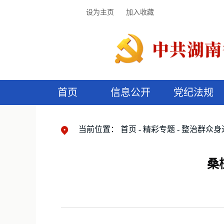
设为主页
加入收藏
首页
信息公开
党纪法规
领导机构
党内法规
监督曝光
执纪审查
廉润湖湘
资料库
工作程序
国家法律
信访举报
党纪政务处分
湖湘好家风
组织机构
纪法课堂
清风文苑
预
漫
当前位置：
首页
精彩专题
整治群众身
桑