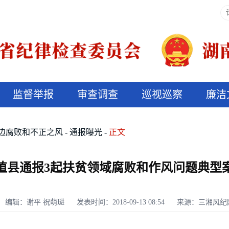
监督举报
审查调查
巡视巡察
廉洁
决算信息公开
说纪法
边腐败和不正之风
通报曝光
正文
植县通报3起扶贫领域腐败和作风问题典型
编辑：谢平 祝萌琎
发表时间：2018-09-13 08:54
来源：三湘风纪