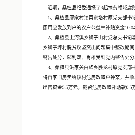
近期，桑植县纪委通报了3起扶贫领域腐
1、桑植县廖家村镇莫家塔村原党支部书记文
挪用应发放到户的农户公益林补贴资金10.0
2、桑植县上河溪乡狮子山村党总支书记李
乡狮子坪村脱贫攻坚突出问题集中整改期间，
警告处分，邬利双、肖雄受到党内警告处分
3、桑植县洪家关白族乡胜龙村原党支部书
将自家旧房卖给该村危房改造户钟某，并收
出售资金5.5万元，截留危房改造补助款0.5