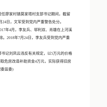
新浪微博
QQ
在担任廖家村镇莫家塔村支部书记期间，截留
8月24日，文军受到党内严重警告处分。
微信
17年4月，李友兵、邬利双、肖雄在上河溪
2018年7月24日，李友兵受到党内严重
部书记刘凤云违反有关规定，以5万元的价格
领取危房改造补助资金4万元，实际获得旧房
纪委监委)