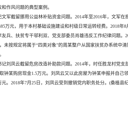
败和作风问题的典型案例。
军截留挪用公益林补贴资金问题。2014年至2016年，文军
485万元，用于本村基础设施建设和村级日常运转经费。2018年
友兵、扶贫专干邬利双、党支部委员肖雄违反工作纪律问题。20
未按规定将属于“四类对象”的周某整户从国家扶贫办系统中清除。
。
记刘凤云截留危房改造补助款问题。2014年，时任胜龙村党支
取钟某购房现金1.5万元。刘凤云又以此房屋为钟某申报并自己
万元。2018年7月25日，刘凤云受到撤销党内职务处分。(桑植县