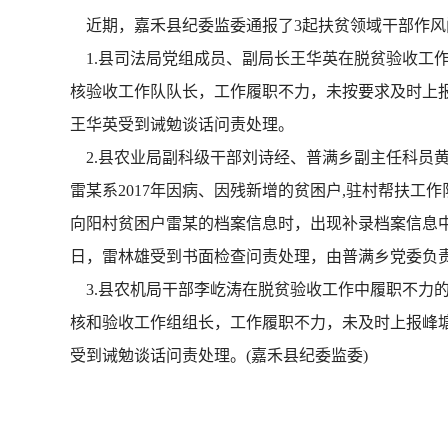
近期，嘉禾县纪委监委通报了3起扶贫领域干部作风
1.县司法局党组成员、副局长王华英在脱贫验收工作
核验收工作队队长，工作履职不力，未按要求及时上报
王华英受到诫勉谈话问责处理。
2.县农业局副科级干部刘诗经、普满乡副主任科员
雷某系2017年因病、因残新增的贫困户,驻村帮扶
向阳村贫困户雷某的档案信息时，出现补录档案信息中
日，雷林雄受到书面检查问责处理，由普满乡党委负
3.县农机局干部李屹涛在脱贫验收工作中履职不力的
核和验收工作组组长，工作履职不力，未及时上报峰塘
受到诫勉谈话问责处理。(嘉禾县纪委监委)