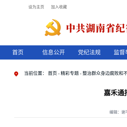
设为主页
加入收藏
首页
信息公开
党纪法规
监督
领导机构
党内法规
监督曝光
执纪审查
廉润湖湘
资料库
工作程序
国家法律
信访举报
党纪政务处分
湖湘好家风
组织机构
纪法课堂
清风文苑
预决算信
漫说纪法
当前位置：
首页
精彩专题
整治群众身边腐败和
嘉禾通
编辑：谢