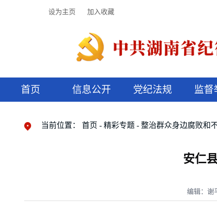
设为主页
加入收藏
首页
信息公开
党纪法规
监督
领导机构
党内法规
监督曝光
执纪审查
廉润湖湘
资料库
工作程序
国家法律
信访举报
党纪政务处分
湖湘好家风
组织机构
纪法课堂
清风文苑
预决算信
漫说纪法
当前位置：
首页
精彩专题
整治群众身边腐败和
安仁
编辑：谢