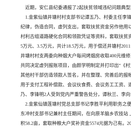
近期，安仁县纪委通报了2起扶贫领域违纪问题典型
1.金紫仙镇井塘村村支部书记谭五乃、村委主任李
纪律，伪造合同，虚列支出，套取扶贫资金另作他用以
村利古组道路硬化合同和领款凭证等资料，套取扶贫资金
5万元、3.5万元，共计18.5万元，用于偿还井塘村20
井塘村村支两委向种烟大户每间烤烟房收取400元维修
共同决定虚列报账项目，由颜学明制定并打印出“《村
其他村干部仿造领款人签名，并在整理、完善后的报帐
用于支付工程补偿款、会议伙食费、会议务工工资、退休
乃、李锋明2人受到党内严重警告处分，谭秋兰、李向
2.金紫仙镇莲塘村党总支部书记李胜平利用职务之便
东冲村支部书记兼村主任期间，在向原羊脑乡农技站
积58.2亩，套取种粮大户奖补资金5574元据为己有。