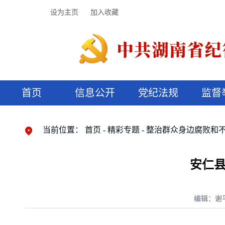
设为主页
加入收藏
首页
信息公开
党纪法规
监督
领导机构
党内法规
监督曝光
执纪审查
廉润湖湘
资料库
工作程序
国家法律
信访举报
党纪政务处分
湖湘好家风
组织机构
纪法课堂
清风文苑
预决算信
漫说纪法
当前位置：
首页
精彩专题
整治群众身边腐败和
安仁
编辑：谢