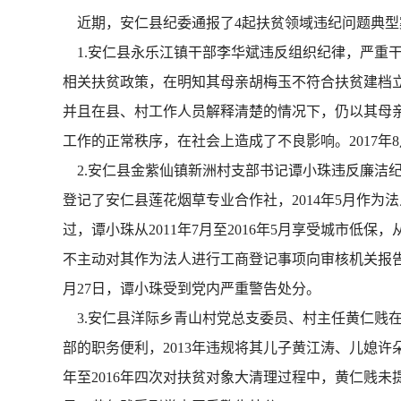
近期，安仁县纪委通报了4起扶贫领域违纪问题典型
1.安仁县永乐江镇干部李华斌违反组织纪律，严重
相关扶贫政策，在明知其母亲胡梅玉不符合扶贫建档立
并且在县、村工作人员解释清楚的情况下，仍以其母
工作的正常秩序，在社会上造成了不良影响。2017年8
2.安仁县金紫仙镇新洲村支部书记谭小珠违反廉洁纪律
登记了安仁县莲花烟草专业合作社，2014年5月作为
过，谭小珠从2011年7月至2016年5月享受城市低保，从
不主动对其作为法人进行工商登记事项向审核机关报告
月27日，谭小珠受到党内严重警告处分。
3.安仁县洋际乡青山村党总支委员、村主任黄仁贱
部的职务便利，2013年违规将其儿子黄江涛、儿媳许
年至2016年四次对扶贫对象大清理过程中，黄仁贱未提出将