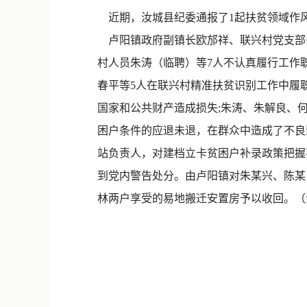
近期，汝城县纪委通报了1起扶贫领域作
卢阳镇政府副镇长欧邡祥、联兴村党支部
村人员朱涛（临聘）等7人不认真履行工作职
春平等5人在联兴村精准扶贫识别工作中履
国家和公共财产造成损失;朱涛、朱解良、
困户条件的应退未退，在群众中造成了不良
站负责人，对建档立卡贫困户补录政策把握不
到党内警告处分。由卢阳镇对朱某兴、陈某
林两户享受的易地搬迁安置房予以收回。（