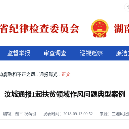
监督举报
审查调查
巡视巡察
廉洁
决算信息公开
说纪法
边腐败和不正之风
通报曝光
正文
汝城通报1起扶贫领域作风问题典型案例
编辑：谢平 祝萌琎
发表时间：2018-09-13 09:52
来源：三湘风纪