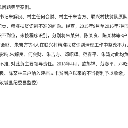
风问题典型案例。
书记朱解良、村主任何会财、村主干朱吉方、联兴村扶贫队原队
责，精准扶贫识别不准的问题。经查，2015年9月至2016年7
职不到位，未按程序识别，分别将朱某兴、陈某良、陈某林等3
何会财、朱吉方等4人在联兴村精准扶贫识别清理工作中整改不力
影响;朱解良、何会财、朱吉方、邓昭辉、范春平、朱涛对此均
准, 对此负主要领导责任。2018年4月，欧邡祥、范春平、
良、陈某林三户纳入建档立卡贫困户以来的不当得利予以收缴；
汝城县纪委县监委）