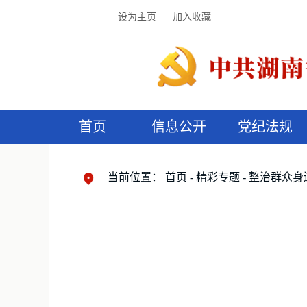
设为主页
加入收藏
首页
信息公开
党纪法规
领导机构
党内法规
监督曝光
执纪审查
廉润湖湘
资料库
工作程序
国家法律
信访举报
党纪政务处分
湖湘好家风
组织机构
纪法课堂
清风文苑
预
漫
当前位置：
首页
精彩专题
整治群众身