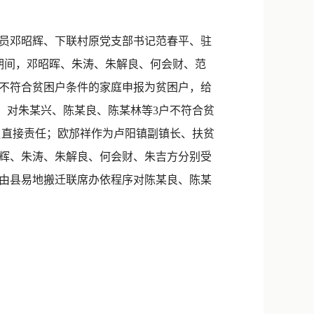
新浪微博
QQ
员邓昭辉、下联村原党支部书记范春平、驻
月期间，邓昭晖、朱涛、朱解良、何会财、范
微信
户不符合贫困户条件的家庭申报为贫困户，给
，对朱某兴、陈某良、陈某林等3户不符合贫
负直接责任；欧邡祥作为卢阳镇副镇长、扶贫
邓昭辉、朱涛、朱解良、何会财、朱吉方分别受
由县易地搬迁联席办依程序对陈某良、陈某