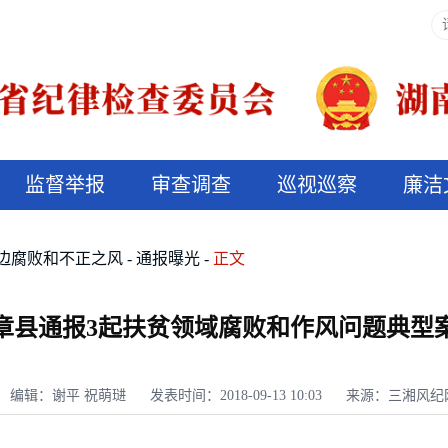
监督举报
审查调查
巡视巡察
廉洁
决算信息公开
说纪法
边腐败和不正之风
通报曝光
正文
章县通报3起扶贫领域腐败和作风问题典型
编辑：谢平 祝萌琎
发表时间：2018-09-13 10:03
来源：三湘风纪