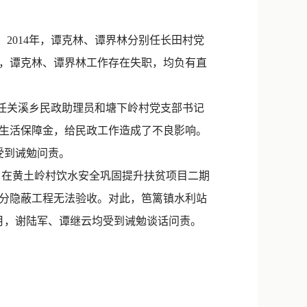
新浪微博
QQ
2014年，谭克林、谭界林分别任长田村党
，谭克林、谭界林工作存在失职，均负有直
微信
别任关溪乡民政助理员和塘下岭村党支部书记
生活保障金，给民政工作造成了不良影响。
受到诫勉问责。
月，在黄土岭村饮水安全巩固提升扶贫项目二期
分隐蔽工程无法验收。对此，笆篱镇水利站
3月，谢陆军、谭继云均受到诫勉谈话问责。