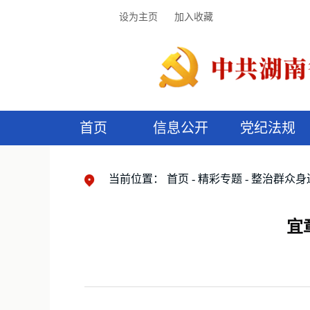
设为主页
加入收藏
首页
信息公开
党纪法规
领导机构
党内法规
监督曝光
执纪审查
廉润湖湘
资料库
工作程序
国家法律
信访举报
党纪政务处分
湖湘好家风
组织机构
纪法课堂
清风文苑
预
漫
当前位置：
首页
精彩专题
整治群众身
宜