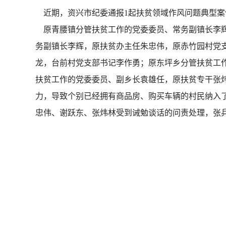
近期，资兴市纪委通报1起扶贫领域作风问题典型案
原青腰镇分管扶贫工作的党委委员、常务副镇长李辉
务副镇长李辉，原扶贫办主任朱忠伟，原赤竹园村党
龙，台前村党支部书记李作勇；原东坪乡分管扶贫工
扶贫工作的党委委员、副乡长袁雄任，原扶贫专干张炜
力，导致个别已经拥有商品房、购买车辆的村民纳入了
忠伟、谢跃东、张炜林受到诫勉谈话的问责处理，张