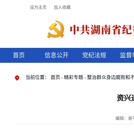
设为主页
加入收藏
首页
信息公开
党纪法规
监督
领导机构
党内法规
监督曝光
执纪审查
廉润湖湘
资料库
工作程序
国家法律
信访举报
党纪政务处分
湖湘好家风
组织机构
纪法课堂
清风文苑
预决算信
漫说纪法
当前位置：
首页
精彩专题
整治群众身边腐败和
资兴
编辑：谢