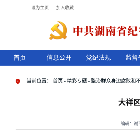
设为主页
加入收藏
首页
信息公开
党纪法规
监督
领导机构
党内法规
监督曝光
执纪审查
廉润湖湘
资料库
工作程序
国家法律
信访举报
党纪政务处分
湖湘好家风
组织机构
纪法课堂
清风文苑
预决算信
漫说纪法
当前位置：
首页
精彩专题
整治群众身边腐败和
大祥
编辑：谢