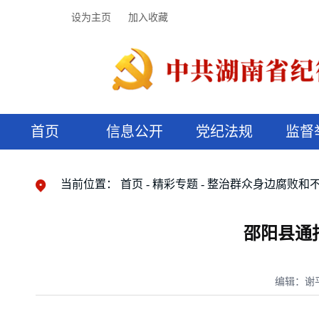
设为主页
加入收藏
首页
信息公开
党纪法规
监督
领导机构
党内法规
监督曝光
执纪审查
廉润湖湘
资料库
工作程序
国家法律
信访举报
党纪政务处分
湖湘好家风
组织机构
纪法课堂
清风文苑
预决算信
漫说纪法
当前位置：
首页
精彩专题
整治群众身边腐败和
邵阳县通
编辑：谢