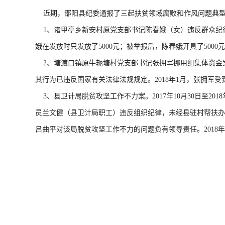
近期，邵阳县纪委通报了三起扶贫领域腐败和作风问题典
1、诸甲亭乡新安村原党支部书记陈春娥（女）违反群众纪律案
娥在发放时只发放了5000元；被举报后，陈春娥开具了500
2、塘渡口镇原牛轭塘村党支部书记张拥军挪用组集体资金案。
其行为已违反国家有关法律法规规定。2018年1月，张拥军
3、县卫计局脱贫攻坚工作不力案。2017年10月30日至2
员兰文健（县卫计局职工）违反组织纪律，未经县驻村帮扶办
吕曲平对该局脱贫攻坚工作不力的问题负有领导责任。2018