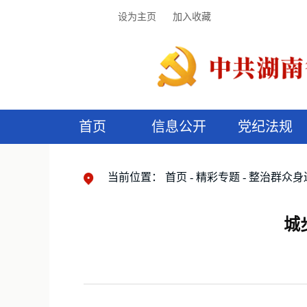
设为主页
加入收藏
首页
信息公开
党纪法规
领导机构
党内法规
监督曝光
执纪审查
廉润湖湘
资料库
工作程序
国家法律
信访举报
党纪政务处分
湖湘好家风
组织机构
纪法课堂
清风文苑
预
漫
当前位置：
首页
精彩专题
整治群众身
城