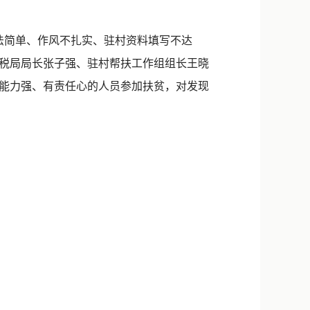
新浪微博
QQ
法简单、作风不扎实、驻村资料填写不达
地税局局长张子强、驻村帮扶工作组组长王晓
微信
能力强、有责任心的人员参加扶贫，对发现