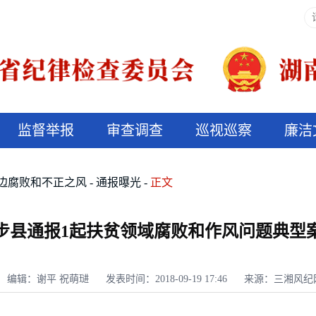
监督举报
审查调查
巡视巡察
廉洁
决算信息公开
说纪法
边腐败和不正之风
通报曝光
正文
步县通报1起扶贫领域腐败和作风问题典型
编辑：谢平 祝萌琎
发表时间：2018-09-19 17:46
来源：三湘风纪