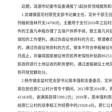
近期，涟源市纪委市监委通报了3起扶贫领域腐败和
1.龙塘镇莲花村原党支部书记兼主任、定补干部王应
列植树造林开支14700元，主要用于支付2016年
件的王喜凡申报办理了五保户供养手续，致王喜凡共获得五
保险的工作便利，通过伪造征地资料的方式，帮谭春连、
的，通过伪造征地资料的方式，使本不符合申报被征地
月底止，共骗得国家被征地农民养老保险补贴款89253
民政府进行土地征收的职务便利，通过虚报被征土地及附
到开除党籍处分。
2.杨市镇金盆村党支部书记周本强和支委委员、定
英在担任原仁让村计育专干期间，2013年至2016年
4118.8元，谢满英获得3399.2元；2016年，周
给原仁让村的双季稻工作经费中的21928.4元，原仁