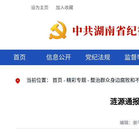
设为主页
加入收藏
首页
信息公开
党纪法规
监督
领导机构
党内法规
监督曝光
执纪审查
廉润湖湘
资料库
工作程序
国家法律
信访举报
党纪政务处分
湖湘好家风
组织机构
纪法课堂
清风文苑
预决算信
漫说纪法
当前位置：
首页
精彩专题
整治群众身边腐败和
涟源通报
编辑：谢