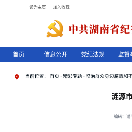
设为主页
加入收藏
首页
信息公开
党纪法规
监督
领导机构
党内法规
监督曝光
执纪审查
廉润湖湘
资料库
工作程序
国家法律
信访举报
党纪政务处分
湖湘好家风
组织机构
纪法课堂
清风文苑
预决算信
漫说纪法
当前位置：
首页
精彩专题
整治群众身边腐败和
涟源
编辑：谢