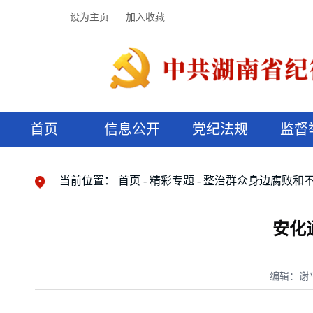
设为主页
加入收藏
首页
信息公开
党纪法规
监督
领导机构
党内法规
监督曝光
执纪审查
廉润湖湘
资料库
工作程序
国家法律
信访举报
党纪政务处分
湖湘好家风
组织机构
纪法课堂
清风文苑
预决算信
漫说纪法
当前位置：
首页
精彩专题
整治群众身边腐败和
安化
编辑：谢