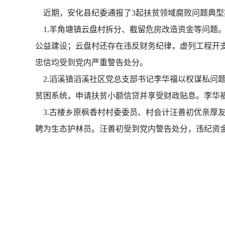
近期，安化县纪委通报了3起扶贫领域腐败问题典型
1.羊角塘镇云盘村拆分、截留危房改造资金等问题。2
公益建设；云盘村还存在违反财务纪律，虚列工程开
忠信均受到党内严重警告处分。
2.滔溪镇滔溪社区党总支部书记李华福以权谋私问题
贫困系统，申请扶贫小额信贷并享受财政贴息。李华
3.古楼乡原枫香村村委委员、村会计汪善初优亲厚友
聘为生态护林员。汪善初受到党内警告处分，违纪资