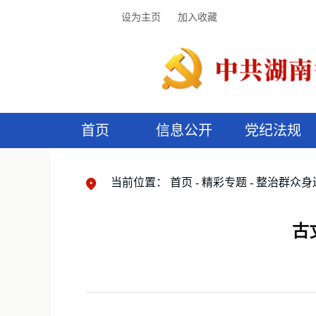
设为主页
加入收藏
首页
信息公开
党纪法规
领导机构
党内法规
监督曝光
执纪审查
廉润湖湘
资料库
工作程序
国家法律
信访举报
党纪政务处分
湖湘好家风
组织机构
纪法课堂
清风文苑
预
漫
当前位置：
首页
精彩专题
整治群众身
古