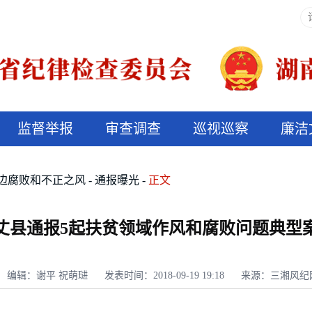
监督举报
审查调查
巡视巡察
廉洁
决算信息公开
说纪法
边腐败和不正之风
通报曝光
正文
丈县通报5起扶贫领域作风和腐败问题典型
编辑：谢平 祝萌琎
发表时间：2018-09-19 19:18
来源：三湘风纪