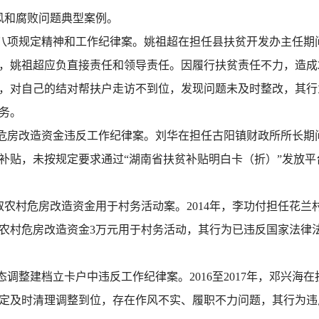
风和腐败问题典型案例。
八项规定精神和工作纪律案。姚祖超在担任县扶贫开发办主任期
姚祖超应负直接责任和领导责任。因履行扶贫责任不力，造成20
，对自己的结对帮扶户走访不到位，发现问题未及时整改，其行为
务。
危房改造资金违反工作纪律案。刘华在担任古阳镇财政所所长期间
补贴，未按规定要求通过“湖南省扶贫补贴明白卡（折）”发放平台
农村危房改造资金用于村务活动案。2014年，李功付担任花兰
农村危房改造资金3万元用于村务活动，其行为已违反国家法律法规
调整建档立卡户中违反工作纪律案。2016至2017年，邓兴海
定及时清理调整到位，存在作风不实、履职不力问题，其行为违反