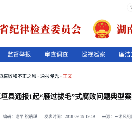
监督举报
审查调查
巡视巡察
廉洁
决算信息公开
说纪法
边腐败和不正之风
通报曝光
正文
花垣县通报1起“雁过拔毛”式腐败问题典型案
编辑：谢平 祝萌琎
发表时间：2018-09-19 19:19
来源：三湘风纪