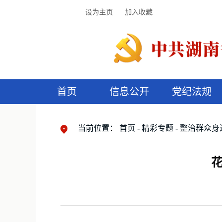
设为主页
加入收藏
首页
信息公开
党纪法规
领导机构
党内法规
监督曝光
执纪审查
廉润湖湘
资料库
工作程序
国家法律
信访举报
党纪政务处分
湖湘好家风
组织机构
纪法课堂
清风文苑
预
漫
当前位置：
首页
精彩专题
整治群众身