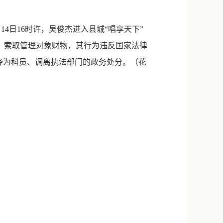
新浪微博
QQ
4日16时许，吴俊杰进入县城“唱享天下”
利，索取管理对象财物，其行为违反国家法律
微信
、降为科员、调离执法部门的政务处分。（花