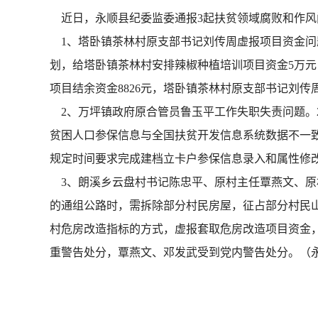
近日，永顺县纪委监委通报3起扶贫领域腐败和作风
1、塔卧镇茶林村原支部书记刘传周虚报项目资金问题。
划，给塔卧镇茶林村安排辣椒种植培训项目资金5万元
项目结余资金8826元，塔卧镇茶林村原支部书记刘传
2、万坪镇政府原合管员鲁玉平工作失职失责问题。2
贫困人口参保信息与全国扶贫开发信息系统数据不一
规定时间要求完成建档立卡户参保信息录入和属性修改
3、朗溪乡云盘村书记陈忠平、原村主任覃燕文、原村
的通组公路时，需拆除部分村民房屋，征占部分村民
村危房改造指标的方式，虚报套取危房改造项目资金，
重警告处分，覃燕文、邓发武受到党内警告处分。（