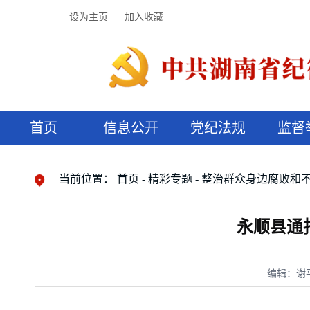
设为主页
加入收藏
首页
信息公开
党纪法规
监督
领导机构
党内法规
监督曝光
执纪审查
廉润湖湘
资料库
工作程序
国家法律
信访举报
党纪政务处分
湖湘好家风
组织机构
纪法课堂
清风文苑
预决算信
漫说纪法
当前位置：
首页
精彩专题
整治群众身边腐败和
永顺县通
编辑：谢