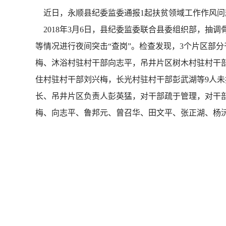
近日，永顺县纪委监委通报1起扶贫领域工作作风问
2018年3月6日，县纪委监委联合县委组织部，抽
等情况进行夜间突击“查岗”。检查发现，3个片区部分
梅、沐浴村驻村干部向志平，吊井片区树木村驻村干
住村驻村干部刘兴梅，长光村驻村干部彭武湖等9人
长、吊井片区负责人彭英猛，对干部疏于管理，对干部
梅、向志平、鲁邦元、曾召华、田文平、张正湖、杨