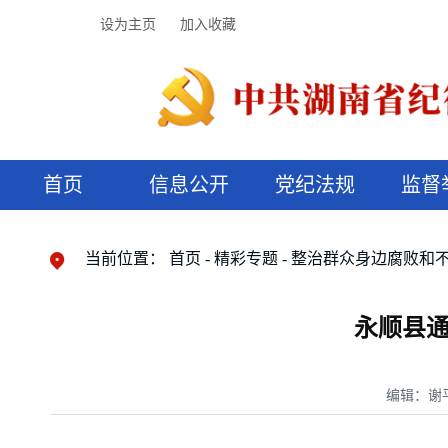
设为主页
加入收藏
首页
信息公开
党纪法规
监督
领导机构
党内法规
监督曝光
执纪审查
廉润湖湘
资料库
工作程序
国家法律
信访举报
党纪政务处分
湖湘好家风
组织机构
纪法课堂
清风文苑
预决算信
漫说纪法
当前位置：
首页
精彩专题
整治群众身边腐败和
永顺县通
编辑：谢