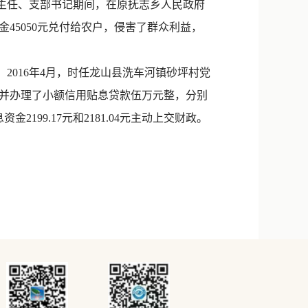
村主任、支部书记期间，在原抚志乡人民政府
45050元兑付给农户，侵害了群众利益，
016年4月，时任龙山县洗车河镇砂坪村党
并办理了小额信用贴息贷款伍万元整，分别
2199.17元和2181.04元主动上交财政。