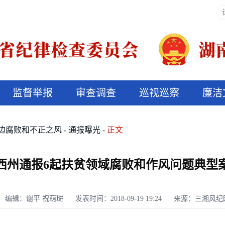
监督举报
审查调查
巡视巡察
廉洁
决算信息公开
说纪法
边腐败和不正之风
通报曝光
正文
西州通报6起扶贫领域腐败和作风问题典型
编辑：谢平 祝萌琎
发表时间：2018-09-19 19:24
来源：三湘风纪