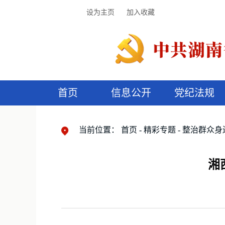
设为主页
加入收藏
首页
信息公开
党纪法规
领导机构
党内法规
监督曝光
执纪审查
廉润湖湘
资料库
工作程序
国家法律
信访举报
党纪政务处分
湖湘好家风
组织机构
纪法课堂
清风文苑
预
漫
当前位置：
首页
精彩专题
整治群众身
湘