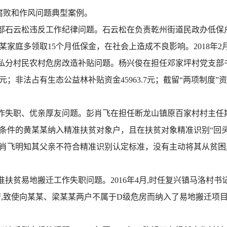
腐败和作风问题典型案例。
部石云松违反工作纪律问题。石云松在负责乾州街道民政办低保
家庭多领取15个月低保金，在社会上造成不良影响。2018年2
私分村民农村危房改造补贴问题。杨兴俊在担任邓家坪村党支部书
；非法占有生态公益林补贴资金45963.7元；截留“两项制度”资
作失职、优亲厚友问题。彭肖飞在担任断龙山镇原百家村村主任期间
条件的黄某某纳入精准扶贫对象户，且在扶贫对象精准识别“回
飞明知其父亲不符合精准识别认定标准，没有主动将其从贫困户中
扶贫易地搬迁工作失职问题。2016年4月,时任复兴镇马洛村
,致使向某某、梁某某两户不属于D级危房而纳入了易地搬迁项目，