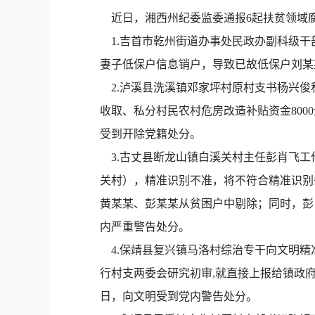
近日，湘西州纪委监委通报6起扶贫领域
1.吉首市乾州街道办事处民政办副科级干
妻子低保户信息销户，导致已故低保户刘某某
2.泸溪县洗溪镇邓家坪村原村支书杨兴俊
收取、私分村民农村危房改造补贴资金8000元
受到开除党籍处分。
3.古丈县断龙山镇白溪关村主任彭肖飞工
关村），精准识别不准，将不符合精准识别
黄某某、彭某某从贫困户中剔除；同时，彭肖
内严重警告处分。
4.保靖县复兴镇马洛村综治专干向文明精准
行村支两委会研究初审,就直接上报给镇政府
日，向文明受到党内警告处分。