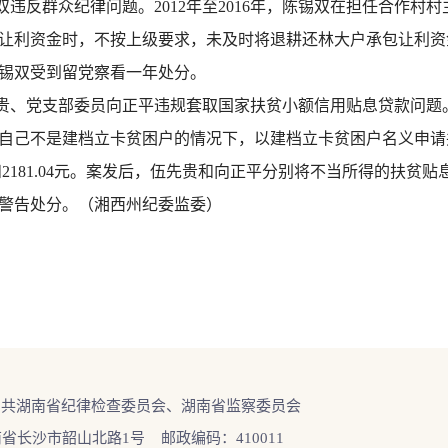
违反群众纪律问题。2012年至2016年，陈锡双在担任合作村
让利资金时，不按上级要求，未及时将退耕还林大户承包让利资金
，陈锡双受到留党察看一年处分。
贵、党支部委员向正平违规套取国家扶贫小额信用贴息贷款问题。2
自己不是建档立卡贫困户的情况下，以建档立卡贫困户名义申请
2181.04元。案发后，伍先贵和向正平分别将不当所得的扶贫贴息资金
党内警告处分。（湘西州纪委监委）
中共湖南省纪律检查委员会、湖南省监察委员会
省长沙市韶山北路1号 邮政编码：410011