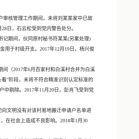
新浪微博
QQ
户审核管理工作期间，未将刘某某家中已故
月28日，石云松受到党内警告处分。
微信
记期间，伙同原村秘书符某某(另案处理)
金用于村级开支。2017年12月19日，杨兴俊
（2017年6月百家村和白溪村合并为白溪
头看”阶段，未将不符合精准识别认定标准的
剔除。2017年11月20日，彭肖飞受到党
书记向文明没有对该村易地搬迁申请户名单进
在社会上造成不良影响。2018年1月30