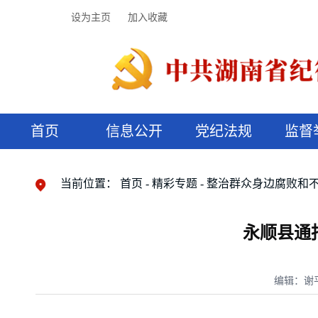
设为主页
加入收藏
首页
信息公开
党纪法规
监督
领导机构
党内法规
监督曝光
执纪审查
廉润湖湘
资料库
工作程序
国家法律
信访举报
党纪政务处分
湖湘好家风
组织机构
纪法课堂
清风文苑
预决算信
漫说纪法
当前位置：
首页
精彩专题
整治群众身边腐败和
永顺县通
编辑：谢