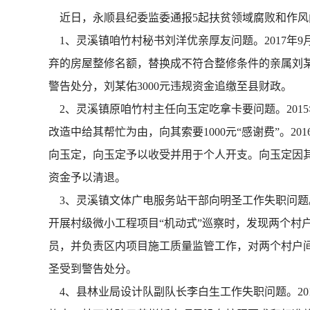
近日，永顺县纪委监委通报5起扶贫领域腐败和作风
1、灵溪镇咱竹村秘书刘洋优亲厚友问题。2017年
弃的房屋整修名额，替换成不符合整修条件的亲属刘某佑
警告处分，刘某佑3000元违规资金追缴至县财政。
2、灵溪镇原咱竹村主任向玉定吃拿卡要问题。201
改造中给其帮忙为由，向其索要1000元“感谢费”。20
向玉定，向玉定予以收受并用于个人开支。向玉定因其
资金予以清退。
3、灵溪镇文体广电服务站干部向明圣工作失职问题。2
开展村级微小工程项目“机动式”巡察时，发现两个村
员，并负责区内项目施工质量监管工作，对两个村户间
圣受到警告处分。
4、县林业局设计队副队长李白生工作失职问题。20