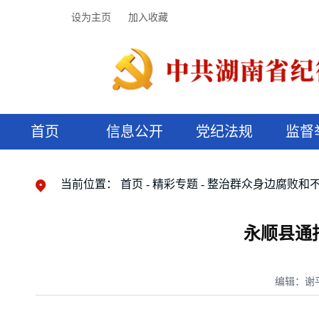
设为主页
加入收藏
首页
信息公开
党纪法规
监督
领导机构
党内法规
监督曝光
执纪审查
廉润湖湘
资料库
工作程序
国家法律
信访举报
党纪政务处分
湖湘好家风
组织机构
纪法课堂
清风文苑
预决算信
漫说纪法
当前位置：
首页
精彩专题
整治群众身边腐败和
永顺县通
编辑：谢