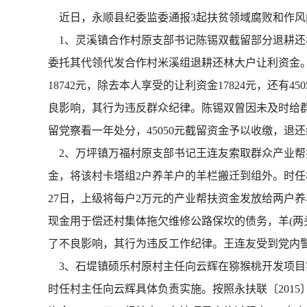
近日，永顺县纪委监委通报3起扶贫领域腐败和作风
1、灵溪镇合作村原支部书记陈锡双截留部分退耕还林
委托其代领代发合作村米溪组退耕还林大户让利资金。5
18742元，除去本人享受的让利资金17824元，还
良影响，其行为违反群众纪律。陈锡双曾因未及时给
留党察看一年处分，45050元截留资金予以收缴，退
2、万坪镇万福村原支部书记王连友索取群众产业帮扶
金，将该村卡塔组2户养羊户的羊栏搬迁到组外。时任
27日，上级将每户2万元的产业帮扶资金发放给两户养
现金用于偿还村集体拖欠维修公路保坎的债务，羊(两
了不良影响，其行为违反工作纪律。王连友受到党内警
3、石堤镇硕乐村原村主任向云辉在猕猴桃开发项目实
时任村主任向云辉具体负责实施。按照永扶联〔2015〕