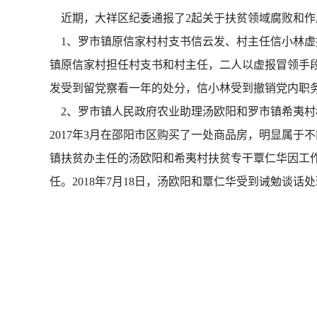
近期，大祥区纪委通报了2起关于扶贫领域腐败和作
1、罗市镇原信家村村支书信云发、村主任信小林虚报
镇原信家村担任村支书和村主任，二人以虚报冒领手段共
发受到留党察看一年的处分，信小林受到撤销党内职
2、罗市镇人民政府农业助理汤欧阳和罗市镇希夷村
2017年3月在邵阳市区购买了一处商品房，明显属于
镇扶贫办主任的汤欧阳和希夷村扶贫专干覃仁华因工
任。2018年7月18日，汤欧阳和覃仁华受到诫勉谈话处