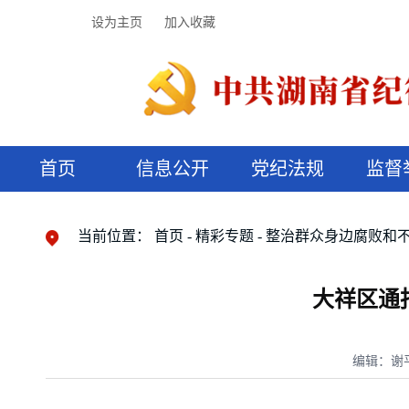
设为主页
加入收藏
首页
信息公开
党纪法规
监督
领导机构
党内法规
监督曝光
执纪审查
廉润湖湘
资料库
工作程序
国家法律
信访举报
党纪政务处分
湖湘好家风
组织机构
纪法课堂
清风文苑
预决算信
漫说纪法
当前位置：
首页
精彩专题
整治群众身边腐败和
大祥区通
编辑：谢