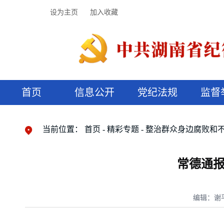
设为主页
加入收藏
首页
信息公开
党纪法规
监督
领导机构
党内法规
监督曝光
执纪审查
廉润湖湘
资料库
工作程序
国家法律
信访举报
党纪政务处分
湖湘好家风
组织机构
纪法课堂
清风文苑
预决算信
漫说纪法
当前位置：
首页
精彩专题
整治群众身边腐败和
常德通报
编辑：谢