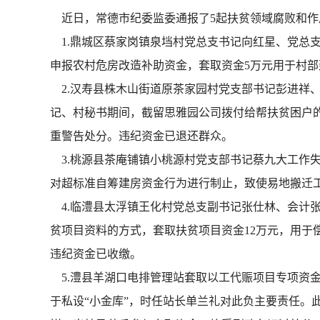
近日，常德市纪委监委通报了5起扶贫领域腐败和作
1.鼎城区蔡家岗镇泉垱村党总支书记向红星、党总支
申报农村危房改造补助资金，套取资金5万元用于村部
2.汉寿县株木山街道原茶家园村党支部书记彭进祥、
记、村秘书期间，截留思雅园公司拨付给帮扶贫困户的扶
重警告处分。违纪资金已退还群众。
3.桃源县茶庵铺镇小桃源村党支部书记蔡九大工作失
对超标准自筹建房资金行为进行制止，致使易地搬迁工
4.临澧县太浮镇王化村党总支副书记张仕林、会计张
贫项目资料的方式，套取扶贫项目资金12万元，用于
违纪资金已收缴。
5.澧县羊湖口电排管理站套取以工代赈项目专项资金
于私设“小金库”，时任站长单兰礼对此负主要责任。