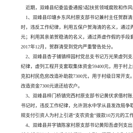
近期，双峰县纪委监委通报5起扶贫领域腐败和作风
1、双峰县印塘乡东风村原支部书记兼村主任贺群清弄
时，违反工作纪律，利用五保户贺海清的名义，通过弄虚
元；利用其亲弟贺稳清的名义，通过弄虚作假的手段套
2017年12月，贺群清受到党内严重警告处分。
2、双峰县杏子铺镇梓园村党总支书记万光荣虚列支出
纪律，虚列工程开支套取集体资金59400元，用于村
克扣村民危房改造补助款7300元，用于村级日常开支。
改造资金7300元退还给农户。
3、双峰县梓门桥镇完西村原支部书记黄伏求借村账允
书记时，违反工作纪律，允许测水中学从县发改局争
规支付引资人为村上引进“支农资金”拨款10万元的工
4、双峰县井字镇陈家村原支部书记黄阳吾虚列支出违