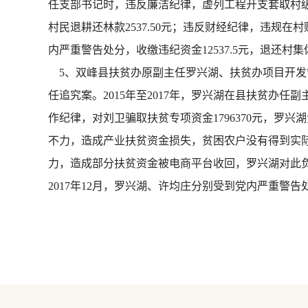
任支部书记时，违反廉洁纪律，虚列工程开支套取村级集
村民退耕还林款2537.50元；违反财经纪律，违规在
内严重警告处分，收缴违纪资金12537.5元，退还村集体资
5、双峰县扶贫办原副主任罗兴湖、扶贫办项目开发
任追究案。2015年至2017年，罗兴湖在县扶贫办
作纪律，对刘卫骗取扶贫专项资金1796370元，
不力，造成产业扶贫资金损失，贫困农户没有得到实
力，造成部分扶贫资金被电商平台收回，罗兴湖对此
2017年12月，罗兴湖、许均庄分别受到党内严重警