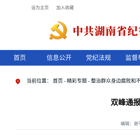
设为主页
加入收藏
首页
信息公开
党纪法规
监督
领导机构
党内法规
监督曝光
执纪审查
廉润湖湘
资料库
工作程序
国家法律
信访举报
党纪政务处分
湖湘好家风
组织机构
纪法课堂
清风文苑
预决算信
漫说纪法
当前位置：
首页
精彩专题
整治群众身边腐败和
双峰通报
编辑：谢