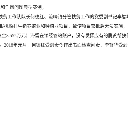
败和作风问题典型案例。
扶贫工作队队长何德红、流峰镇分管扶贫工作的党委副书记李智
桃源村生猪养殖业和种植业项目，致使项目获批后无法实施，导致
金8.555万元）滞留在镇经管站账户，没有发挥应有的脱贫帮
。2018年元月，何德红受到责令作出书面检查问责，李智华受