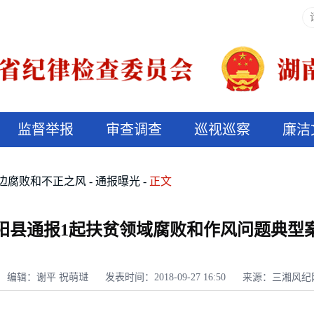
监督举报
审查调查
巡视巡察
廉洁
决算信息公开
说纪法
边腐败和不正之风
通报曝光
正文
阳县通报1起扶贫领域腐败和作风问题典型
编辑：谢平 祝萌琎
发表时间：2018-09-27 16:50
来源：三湘风纪