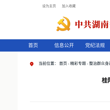
设为主页
加入收藏
首页
信息公开
党纪法规
领导机构
党内法规
监督曝光
执纪审查
廉润湖湘
资料库
工作程序
国家法律
信访举报
党纪政务处分
湖湘好家风
组织机构
纪法课堂
清风文苑
预
漫
当前位置：
首页
精彩专题
整治群众身
桂