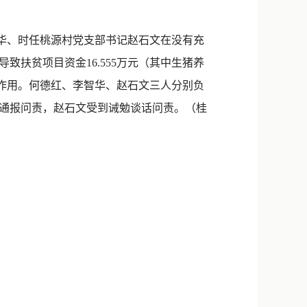
新浪微博
QQ
华、时任桃源村党支部书记赵石文在没有充
扶贫项目资金16.555万元（其中生猪养
微信
扶作用。何德红、李智华、赵石文三人分别负
到通报问责，赵石文受到诫勉谈话问责。（
桂